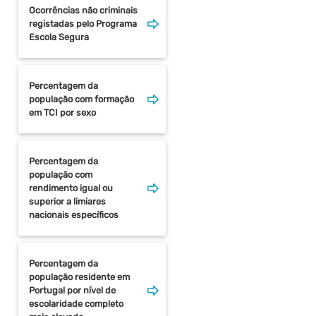
Ocorrências não criminais
registadas pelo Programa
Escola Segura
Percentagem da
população com formação
em TCI por sexo
Percentagem da
população com
rendimento igual ou
superior a limiares
nacionais específicos
Percentagem da
população residente em
Portugal por nível de
escolaridade completo