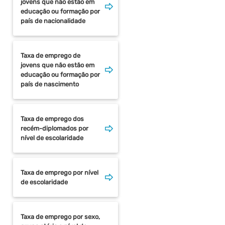
jovens que não estão em
educação ou formação por
país de nacionalidade
Taxa de emprego de
jovens que não estão em
educação ou formação por
país de nascimento
Taxa de emprego dos
recém-diplomados por
nível de escolaridade
Taxa de emprego por nível
de escolaridade
Taxa de emprego por sexo,