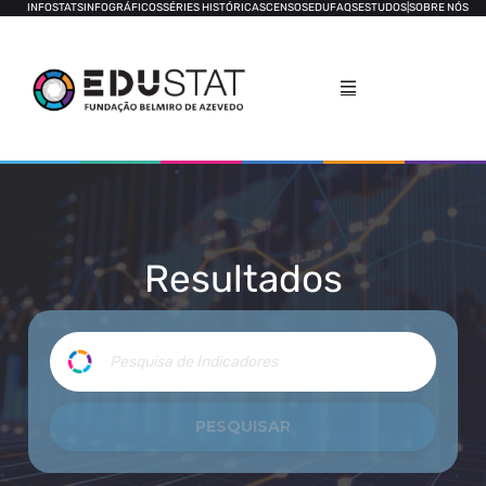
INFOSTATS
INFOGRÁFICOS
SÉRIES HISTÓRICAS
CENSOS
EDUFAQS
ESTUDOS
|
SOBRE NÓS
Resultados