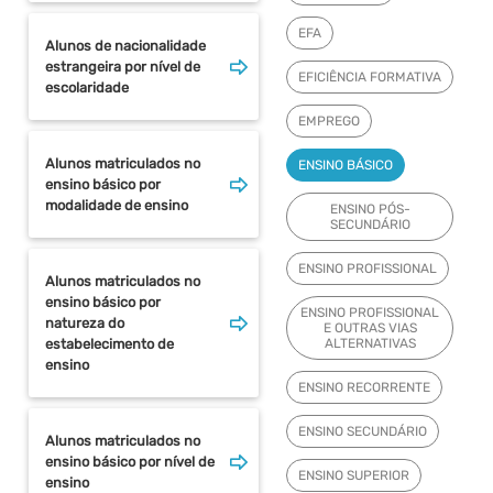
EFA
Alunos de nacionalidade
estrangeira por nível de
EFICIÊNCIA FORMATIVA
escolaridade
EMPREGO
Alunos matriculados no
ENSINO BÁSICO
ensino básico por
modalidade de ensino
ENSINO PÓS-
SECUNDÁRIO
ENSINO PROFISSIONAL
Alunos matriculados no
ensino básico por
ENSINO PROFISSIONAL
natureza do
E OUTRAS VIAS
estabelecimento de
ALTERNATIVAS
ensino
ENSINO RECORRENTE
ENSINO SECUNDÁRIO
Alunos matriculados no
ensino básico por nível de
ENSINO SUPERIOR
ensino