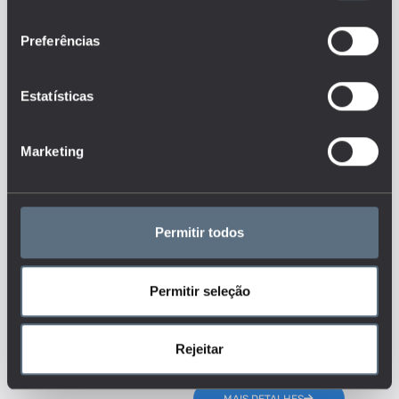
diferentes níveis de ensino?
consentimento
Quais os resultados do
Preferências
desempenho académico dos
alunos e como têm evoluído ao
longo do tempo (transição que
inclui o acesso ao ensino superior,
Estatísticas
retenção, abandono, conclusão,
notas finais, etc.)?
Tags
Marketing
DGEEC
Permitir todos
EFICIÊNCIA FORMATIVA
ENSINO BÁSICO
ENSINO PROFISSIONAL E OUTRAS VIAS ALTERNATIVAS
Permitir seleção
ENSINO RECORRENTE
ENSINO SECUNDÁRIO
FORMAÇÃO DE ADULTOS
SUCESSO
Rejeitar