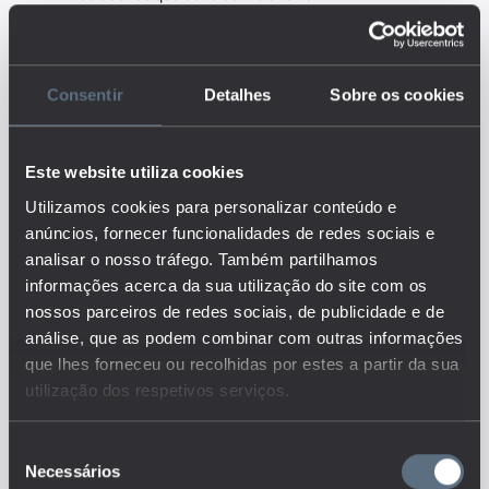
recorrente. O ensino recorrente
constitui uma vertente da
educação e formação de adultos
que conduz à obtenção de um grau
Consentir
Detalhes
Sobre os cookies
equivalente, para todos os efeitos
legais ao do ensino regular, mas
organiza-se de modo diferente em
Este website utiliza cookies
termos de acesso, currículos,
programas e avaliação dos alunos.
Utilizamos cookies para personalizar conteúdo e
A modalidade de ensino recorrente
anúncios, fornecer funcionalidades de redes sociais e
existe nos ensinos básico e
analisar o nosso tráfego. Também partilhamos
secundário e define-se como uma
informações acerca da sua utilização do site com os
segunda oportunidade educativa
nossos parceiros de redes sociais, de publicidade e de
para aqueles que não
análise, que as podem combinar com outras informações
completaram o seu percurso
escolar em idade própria.
que lhes forneceu ou recolhidas por estes a partir da sua
Este é um dos indicadores do
utilização dos respetivos serviços.
conjunto que responde às
questões:
Seleção
Quais os principais resultados
Necessários
de
ao nível da conclusão dos