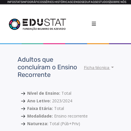
INFOSTATS
INFOGRÁFICOS
SÉRIES HISTÓRICAS
CENSOS
EDUFAQS
ESTUDOS
|
SOBRE NÓS
Adultos que
concluíram o Ensino
Ficha técnica
Recorrente
Nível de Ensino:
Total
Ano Letivo:
2023/2024
Faixa Etária:
Total
Modalidade:
Ensino recorrente
Natureza:
Total (Púb+Priv)