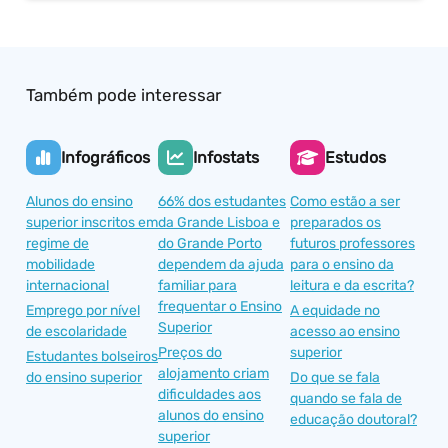
Também pode interessar
Infográficos
Infostats
Estudos
Alunos do ensino
66% dos estudantes
Como estão a ser
superior inscritos em
da Grande Lisboa e
preparados os
regime de
do Grande Porto
futuros professores
mobilidade
dependem da ajuda
para o ensino da
internacional
familiar para
leitura e da escrita?
frequentar o Ensino
Emprego por nível
A equidade no
Superior
de escolaridade
acesso ao ensino
Preços do
superior
Estudantes bolseiros
alojamento criam
do ensino superior
Do que se fala
dificuldades aos
quando se fala de
alunos do ensino
educação doutoral?
superior