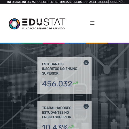
INFOSTATS
INFOGRÁFICOS
SÉRIES HISTÓRICAS
CENSOS
EDUFAQS
ESTUDOS
|
SOBRE NÓS
ESTUDANTES
INSCRITOS NO ENSINO
SUPERIOR
456.032
TRABALHADORES-
ESTUDANTES NO
ENSINO SUPERIOR
10,43%