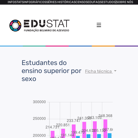
INFOSTATS
INFOGRÁFICOS
SÉRIES HISTÓRICAS
CENSOS
EDUFAQS
ESTUDOS
|
SOBRE NÓS
Estudantes do
ensino superior por
Ficha técnica
sexo