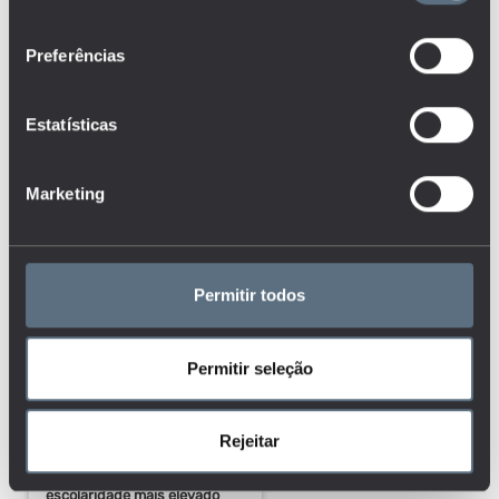
consentimento
Percentagem de
Preferências
estudantes inscritos no
ensino superior no
primeiro ano pela primeira
Estatísticas
vez através do concurso
especial para maiores de
23 anos
Marketing
Percentagem de
estudantes não
encontrados no ensino
Permitir todos
superior um ano após se
terem inscrito no 1º ano
pela primeira vez
Permitir seleção
Percentagem de
Rejeitar
indivíduos que acedem à
Internet, por nível de
escolaridade mais elevado