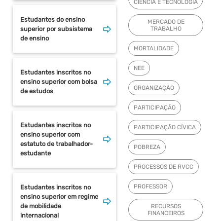
CIÊNCIA E TECNOLOGIA
Estudantes do ensino
MERCADO DE
superior por subsistema
TRABALHO
de ensino
MORTALIDADE
NEE
Estudantes inscritos no
ensino superior com bolsa
ORGANIZAÇÃO
de estudos
PARTICIPAÇÃO
Estudantes inscritos no
PARTICIPAÇÃO CÍVICA
ensino superior com
estatuto de trabalhador-
POBREZA
estudante
PROCESSOS DE RVCC
PROFESSOR
Estudantes inscritos no
ensino superior em regime
de mobilidade
RECURSOS
FINANCEIROS
internacional