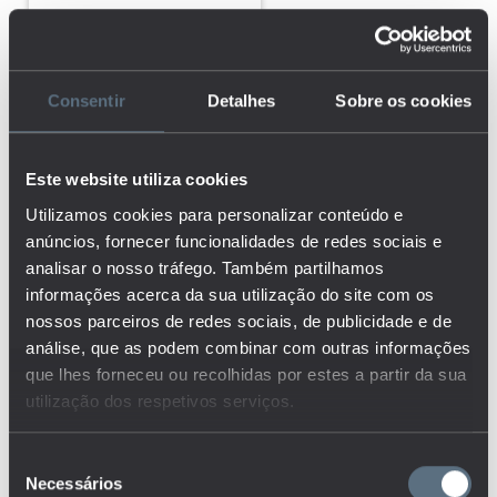
Percentagem de emprego
temporário
Consentir
Detalhes
Sobre os cookies
Percentagem de
empresas que fornece
Este website utiliza cookies
formação para o
Utilizamos cookies para personalizar conteúdo e
desenvolvimento/melhoria
anúncios, fornecer funcionalidades de redes sociais e
de competências de TCI
aos seus colaboradores
analisar o nosso tráfego. Também partilhamos
por dimensão da empresa
informações acerca da sua utilização do site com os
nossos parceiros de redes sociais, de publicidade e de
análise, que as podem combinar com outras informações
Percentagem de
que lhes forneceu ou recolhidas por estes a partir da sua
estudantes ainda no
utilização dos respetivos serviços.
mesmo curso do ensino
superior um ano após se
terem inscrito nesse curso
Seleção
no 1º ano pela primeira vez
Necessários
de