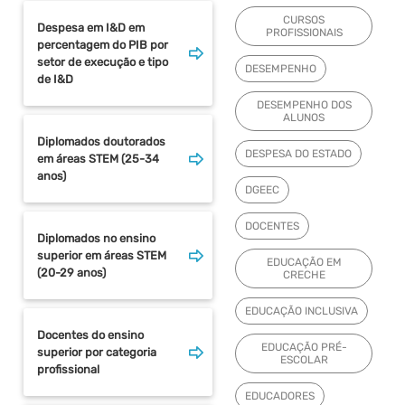
CURSOS
Despesa em I&D em
PROFISSIONAIS
percentagem do PIB por
setor de execução e tipo
DESEMPENHO
de I&D
DESEMPENHO DOS
ALUNOS
Diplomados doutorados
DESPESA DO ESTADO
em áreas STEM (25-34
anos)
DGEEC
DOCENTES
Diplomados no ensino
superior em áreas STEM
EDUCAÇÃO EM
(20-29 anos)
CRECHE
EDUCAÇÃO INCLUSIVA
Docentes do ensino
EDUCAÇÃO PRÉ-
superior por categoria
ESCOLAR
profissional
EDUCADORES