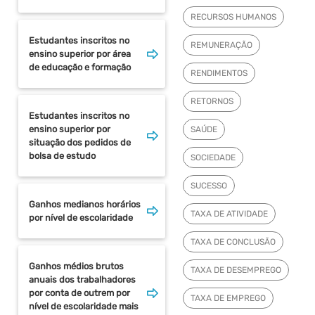
RECURSOS HUMANOS
Estudantes inscritos no
REMUNERAÇÃO
ensino superior por área
de educação e formação
RENDIMENTOS
RETORNOS
Estudantes inscritos no
ensino superior por
SAÚDE
situação dos pedidos de
bolsa de estudo
SOCIEDADE
SUCESSO
Ganhos medianos horários
TAXA DE ATIVIDADE
por nível de escolaridade
TAXA DE CONCLUSÃO
Ganhos médios brutos
TAXA DE DESEMPREGO
anuais dos trabalhadores
por conta de outrem por
TAXA DE EMPREGO
nível de escolaridade mais