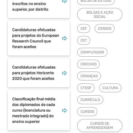
BOLSA DE ESTUDO
inscritos no ensino
superior, por distrito
BOLSAS E AÇÃO
SOCIAL
CEF
CENSOS
Candidaturas efetuadas
para projetos do European
CET
Research Council que
foram aceites
COMPUTADOR
CRECHES
Candidaturas efetuadas
para projetos Horizonte
CRIANÇAS
2020 que foram aceites
CTESP
CULTURA
Classificação final média
CURRÍCULO
dos diplomados de cada
curso (licenciatura ou
CURSOS
mestrado integrado) do
ensino superior
CURSOS DE
APRENDIZAGEM