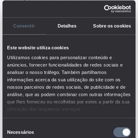
Descrição:
O indicador representa a percentagem de
Consentir
Detalhes
Sobre os cookies
empresas que fornece formação para o
desenvolvimento/melhoria de
competências de TCI, permitindo separar
Este website utiliza cookies
entre três tipos de indicadores 1)
Empresas que garantem formação aos
Utilizamos cookies para personalizar conteúdo e
seus colaboradores para o
anúncios, fornecer funcionalidades de redes sociais e
desenvolvimento das suas competências
analisar o nosso tráfego. Também partilhamos
em TCI; 2) Empresas que garantem
informações acerca da sua utilização do site com os
formação aos especialistas em TCI/TI
nossos parceiros de redes sociais, de publicidade e de
para o desenvolvimento das suas
análise, que as podem combinar com outras informações
competências; 3) Empresas que
que lhes forneceu ou recolhidas por estes a partir da sua
garantem formação a outro pessoal
empregue para o desenvolvimento das
utilização dos respetivos serviços.
suas competências em TCI (tipo de
atividade económica – NACE Rev. 2). Este
Seleção
indicador pode ser obtido considerando a
Necessários
de
dimensão da empresa (número de