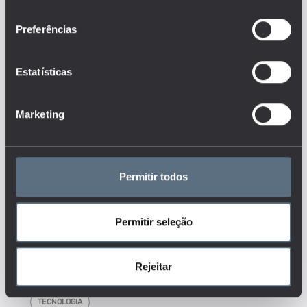
pessoas empregadas): 10 e mais pessoas
consentimento
empregadas; 0-9 (microempresas); 10-
Preferências
49 (pequenas empresas); 10-249 (PME);
e 250 ou mais (grandes empresas).
Este é um dos indicadores do
Estatísticas
conjunto que responde às questões:
Quais os fatores externos de inovação
(indústrias de alta tecnologia e serviços
Marketing
intensivos em conhecimento, especialistas
em TCI, recursos humanos em TCI, recursos
humanos em C&T, etc.)? Como medir a sua
importância?
Permitir todos
Tags
ENSINO BÁSICO
Permitir seleção
ENSINO SECUNDÁRIO
ENSINO SUPERIOR
FORMAÇÃO
Rejeitar
INVESTIGAÇÃO, CIÊNCIA E TECNOLOGIA
SOCIEDADE
TECNOLOGIA