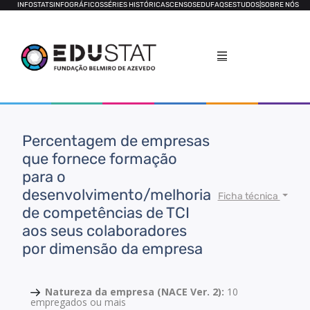
INFOSTATS
INFOGRÁFICOS
SÉRIES HISTÓRICAS
CENSOS
EDUFAQS
ESTUDOS
|
SOBRE NÓS
Percentagem de empresas
que fornece formação
para o
desenvolvimento/melhoria
Ficha técnica
de competências de TCI
aos seus colaboradores
por dimensão da empresa
Natureza da empresa (NACE Ver. 2):
10
empregados ou mais