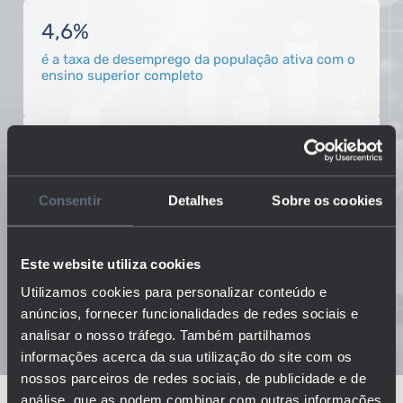
4,6%
é a taxa de desemprego da população ativa com o
ensino superior completo
137.583
é o número de vagas em creches existentes em
Portugal continental
Consentir
Detalhes
Sobre os cookies
1.105€
Este website utiliza cookies
é a despesa do Estado em educação per capita
Utilizamos cookies para personalizar conteúdo e
anúncios, fornecer funcionalidades de redes sociais e
analisar o nosso tráfego. Também partilhamos
informações acerca da sua utilização do site com os
nossos parceiros de redes sociais, de publicidade e de
análise, que as podem combinar com outras informações