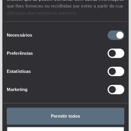
que lhes forneceu ou recolhidas por estes a partir da sua
utilização dos respetivos serviços.
208
Seleção
Necessários
de
indicadores nacionais
consentimento
Preferências
91
indicadores internacionais
Estatísticas
122
Marketing
dashboards
Permitir todos
61