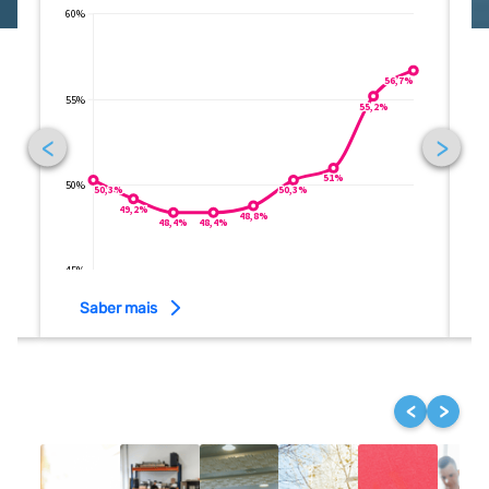
Saber mais
<
>