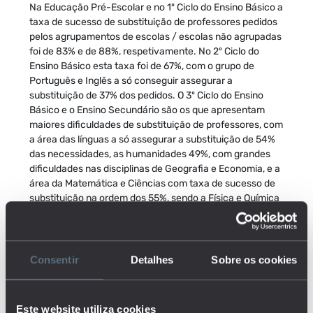
Na Educação Pré-Escolar e no 1º Ciclo do Ensino Básico a
taxa de sucesso de substituição de professores pedidos
pelos agrupamentos de escolas / escolas não agrupadas
foi de 83% e de 88%, respetivamente. No 2º Ciclo do
Ensino Básico esta taxa foi de 67%, com o grupo de
Português e Inglês a só conseguir assegurar a
substituição de 37% dos pedidos. O 3º Ciclo do Ensino
Básico e o Ensino Secundário são os que apresentam
maiores dificuldades de substituição de professores, com
a área das línguas a só assegurar a substituição de 54%
das necessidades, as humanidades 49%, com grandes
dificuldades nas disciplinas de Geografia e Economia, e a
área da Matemática e Ciências com taxa de sucesso de
substituição na ordem dos 55%, sendo a Física e Química
e a Matemática as disciplinas mais deficitárias.
Registam-se, também, grandes assimetrias regionais. A
maior dificuldade de substituição educadores do Pré-
Consentir
Detalhes
Sobre os cookies
Escolar situa-se no Baixo Alentejo, com uma taxa de
substituição de 65%. No caso do 1º Ciclo do Ensino
Básico, as regiões mais deficitárias foram o litoral, a Área
Este website utiliza cookies
Metropolitana de Lisboa e o sul do país, com as taxas de