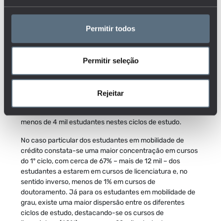
46% dos estudantes em mobilidade internacional estão
em licenciaturas
Permitir todos
Analisando a distribuição dos inscritos em mobilidade
internacional por ciclo de estudos, verifica-se que 46% –
quase 34 mil estudantes – encontravam-se, em
Permitir seleção
2023/2024, em cursos de licenciatura. De seguida
surgiram os estudantes em cursos de mestrado (29%),
doutoramento (11%) e mestrado integrado (8%). A
Rejeitar
procurar pelos restantes cursos – por exemplo CTeSP ou
especializações pós-licenciatura – foi inferior a 6%, com
menos de 4 mil estudantes nestes ciclos de estudo.
No caso particular dos estudantes em mobilidade de
crédito constata-se uma maior concentração em cursos
do 1º ciclo, com cerca de 67% – mais de 12 mil – dos
estudantes a estarem em cursos de licenciatura e, no
sentido inverso, menos de 1% em cursos de
doutoramento. Já para os estudantes em mobilidade de
grau, existe uma maior dispersão entre os diferentes
ciclos de estudo, destacando-se os cursos de