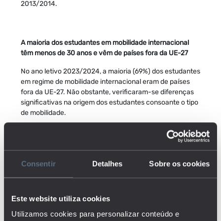
2013/2014.
A maioria dos estudantes em mobilidade internacional
têm menos de 30 anos e vêm de países fora da UE-27
No ano letivo 2023/2024, a maioria (69%) dos estudantes
em regime de mobilidade internacional eram de países
fora da UE-27. Não obstante, verificaram-se diferenças
significativas na origem dos estudantes consoante o tipo
de mobilidade.
No caso dos estudantes em mobilidade internacional de
crédito, 3 em cada 4 (75%) tinham nacionalidade
europeia. Os principais países de origem foram a Espanha
(16%), Itália (12%), Alemanha (10%), Polónia (7%) e França
Consentir
Detalhes
Sobre os cookies
(6%), ou seja, países da UE-27 onde vigora o programa de
intercâmbio Erasmus +.
Este website utiliza cookies
No que toca aos estudantes em mobilidade de grau, mais
de 8 em cada 10 (84%) eram de países fora da UE-27.
Utilizamos cookies para personalizar conteúdo e