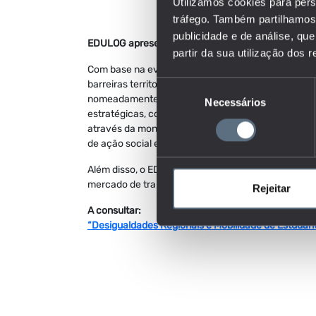
Utilizamos cookies para pers
tráfego. Também partilhamos 
publicidade e de análise, q
EDULOG apresenta recomendações para reduzir as ba
partir da sua utilização dos 
Com base na evidência recolhida, o EDULOG sublinh
barreiras territoriais e evitem que a diferenciação 
Seleção
nomeadamente através de apoios diferenciados à mo
Necessários
de
estratégicas, como a saúde, a tecnologia e as ene
consentimento
através da monitorização de desigualdades no ac
de ação social escolar.
Além disso, o EDULOG sugere o ajustamento da oferta
mercado de trabalho, designadamente através do 
Rejeitar
A consultar:
“Desigualdades Regionais e Mobilidade de Estudan