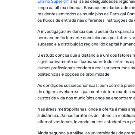
Ensino Superior
”, analisa as desigualdades regiona
longo da última década. Baseado em dados adminis
residentes em todos os municípios de Portugal Cont
os fluxos de entrada nas diferentes instituições de 
A investigação evidencia que, apesar da expansão e
permanece fortemente condicionada por fatores soc
sucesso e a distribuição regional do capital human
O estudo conclui que a distância é um dos fatores 
significativamente os fluxos, sobretudo entre os d
cursos profissionais tendem a realizar percursos m
politécnicas e opções de proximidade.
As condições socioeconómicas, bem como a presença
de origem revelam-se igualmente determinantes na
custos de vida nos municípios onde se encontram a
Nas áreas metropolitanas, onde a oferta é mais amp
à distância. Já nos territórios do interior, a mobi
alternativas locais, levando muitos estudantes a pe
Ainda segundo a análise, as universidades de gra