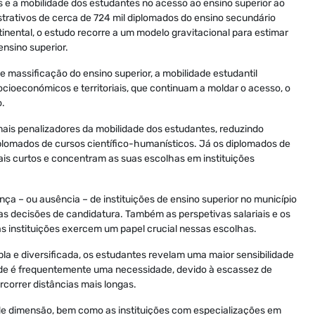
is e a mobilidade dos estudantes no acesso ao ensino superior ao
trativos de cerca de 724 mil diplomados do ensino secundário
inental, o estudo recorre a um modelo gravitacional para estimar
ensino superior.
 massificação do ensino superior, a mobilidade estudantil
ioeconómicos e territoriais, que continuam a moldar o acesso, o
o.
mais penalizadores da mobilidade dos estudantes, reduzindo
iplomados de cursos científico-humanísticos. Já os diplomados de
ais curtos e concentram as suas escolhas em instituições
 – ou ausência – de instituições de ensino superior no município
s decisões de candidatura. Também as perspetivas salariais e os
s instituições exercem um papel crucial nessas escolhas.
la e diversificada, os estudantes revelam uma maior sensibilidade
lidade é frequentemente uma necessidade, devido à escassez de
rcorrer distâncias mais longas.
nde dimensão, bem como as instituições com especializações em