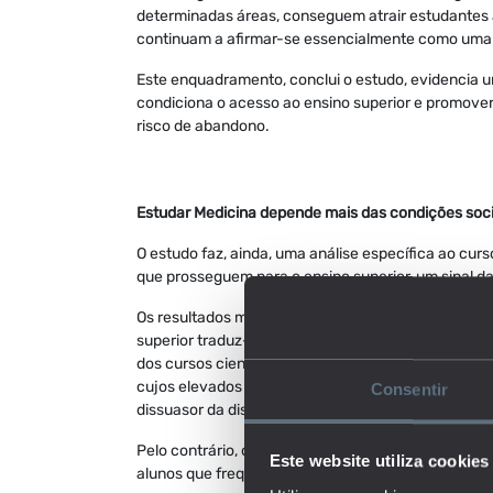
determinadas áreas, conseguem atrair estudantes al
continuam a afirmar-se essencialmente como uma
Este enquadramento, conclui o estudo, evidencia u
condiciona o acesso ao ensino superior e promover
risco de abandono.
Estudar Medicina depende mais das condições so
O estudo faz, ainda, uma análise específica ao cu
que prosseguem para o ensino superior, um sinal da
Os resultados mostram que um aumento de 10% na di
superior traduz-se numa queda de apenas 1,5% nos
dos cursos científico-humanísticos. A menor sensibi
cujos elevados retornos e prestígio levam os estud
Consentir
dissuasor da distância.
Pelo contrário, os fatores socioeconómicos revela
Este website utiliza cookies
alunos que frequentam o ensino secundário privad