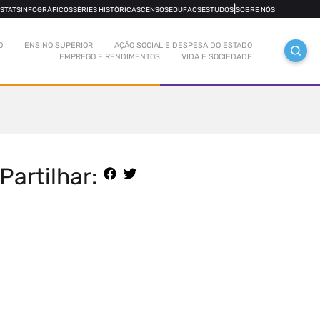
|
OSTATS
INFOGRÁFICOS
SÉRIES HISTÓRICAS
CENSOS
EDUFAQS
ESTUDOS
SOBRE NÓS
O
ENSINO SUPERIOR
AÇÃO SOCIAL E DESPESA DO ESTADO
EMPREGO E RENDIMENTOS
VIDA E SOCIEDADE
Partilhar: