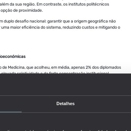
ém da sua região. Em contraste, os institutos politécnicos
 opção de proximidade.
m duplo desafio nacional: garantir que a origem geográfica não
 uma maior eficiência do sistema, reduzindo custos e mitigando o
cioeconómicas
rso de Medicina, que acolheu, em média, apenas 2% dos diplomados
 elevada seletividade e da forte concentração institucional.
stância entre o município de origem e a instituição de ensino
 fluxos de entrada, cerca de metade do observado no conjunto
lidade à distância evidencia a forte atratividade de Medicina,
antes a aceitar maiores custos de deslocação, atenuando o efeito
Detalhes
m um peso significativo. Um aumento de 10 p.p. na proporção de
o está associado a um acréscimo de 3% nos fluxos para Medicina.