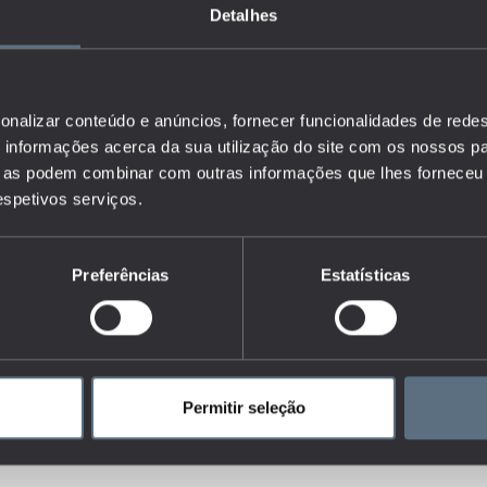
Detalhes
tá acima da média europeia
ortugueses em programas de educação ou formação ainda estar
opeia para 2030, os valores de Portugal (16,9%) foram superiores
ontos percentuais, ficando também acima de países como a Grécia
onalizar conteúdo e anúncios, fornecer funcionalidades de redes
(15,8%). Não obstante, Portugal ainda se encontra bastante longe
informações acerca da sua utilização do site com os nossos pa
or, nomeadamente a Suécia e a Dinamarca, que apresentaram taxas
ue as podem combinar com outras informações que lhes forneceu 
respetivos serviços.
nificativas no território nacional. A Grande Lisboa destacou-se
anto as regiões Centro e Península de Setúbal registaram valores
os níveis de participação ficaram abaixo da média nacional. As
Preferências
Estatísticas
os favoráveis, com taxas inferiores a 14%.
olarizados
Permitir seleção
 é o facto de a taxa de participação ser superior entre os
pulação com o ensino superior. Em Portugal, a taxa de participação
percentuais acima da registada para o conjunto da população