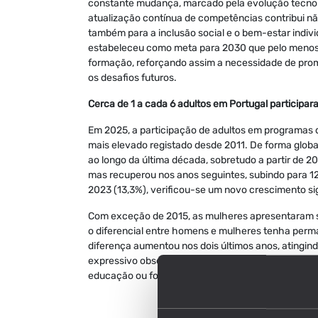
constante mudança, marcado pela evolução tecnoló
atualização contínua de competências contribui nã
também para a inclusão social e o bem-estar indiv
estabeleceu como meta para 2030 que pelo menos 
formação, reforçando assim a necessidade de promo
os desafios futuros.
Cerca de 1 a cada 6 adultos em Portugal partici
Em 2025, a participação de adultos em programas d
mais elevado registado desde 2011. De forma glob
ao longo da última década, sobretudo a partir de 
mas recuperou nos anos seguintes, subindo para 1
2023 (13,3%), verificou-se um novo crescimento si
Com exceção de 2015, as mulheres apresentaram s
o diferencial entre homens e mulheres tenha perma
diferença aumentou nos dois últimos anos, atingind
expressivo observado recentemente foi impulsiona
educação ou formação.