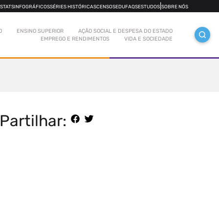
|
OSTATS
INFOGRÁFICOS
SÉRIES HISTÓRICAS
CENSOS
EDUFAQS
ESTUDOS
SOBRE NÓS
O
ENSINO SUPERIOR
AÇÃO SOCIAL E DESPESA DO ESTADO
EMPREGO E RENDIMENTOS
VIDA E SOCIEDADE
Partilhar: