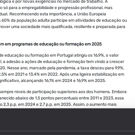
gica e por novas exigências no mercado de trabalho. A
o só para a empregabilidade e progressão profissional, mas
idual. Reconhecendo esta importância, a União Europeia
60% da população adulta participe em atividades de educação ou
ver uma sociedade mais qualificada, resiliente e preparada para
param em programas de educação ou formação em 2025
e educação ou formação em Portugal atingiu os 16,9%, o valor
al, a adesão a ações de educação e formação tem vindo a crescer
2020. Nesse ano, marcado pela pandemia, a taxa desceu para 9,9%,
2,5% em 2021 e 13,4% em 2022. Após uma ligeira estabilização em
gnificativo, alcançando 16,1% em 2024 e 16,9% em 2025.
empre níveis de participação superiores aos dos homens. Embora
necido abaixo de 1,5 pontos percentuais entre 2011 e 2023, essa
o 2,3 p.p. em 2024 e 2,7 p.p. em 2025. Assim, o aumento mais
do sobretudo pela maior participação feminina em ações de