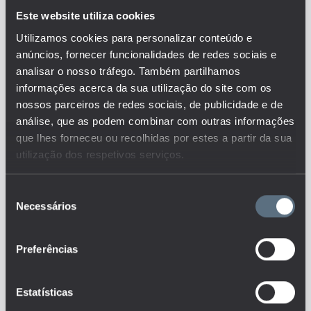
rendimentos auferidos por
Este website utiliza cookies
aqueles que compõem o
agregado e que façam parte do
Utilizamos cookies para personalizar conteúdo e
agregado. Este por sua vez tem
anúncios, fornecer funcionalidades de redes sociais e
por base na sua composição o
analisar o nosso tráfego. Também partilhamos
número de membros adultos, a
informações acerca da sua utilização do site com os
sua idade e sexo, bem como as
nossos parceiros de redes sociais, de publicidade e de
crianças dependentes.
análise, que as podem combinar com outras informações
Considera-se ainda o
que lhes forneceu ou recolhidas por estes a partir da sua
rendimento equivalente que tem
em conta a dimensão e a
utilização dos respetivos serviços.
composição dos agregados. São
apresentados limiares em
Seleção
termos de média e mediana do
Necessários
de
rendimento.
consentimento
Este é um dos indicadores do
conjunto que responde às
Preferências
questões:
Qual a evolução da
percentagem de riqueza detida
Estatísticas
pelas famílias mais
escolarizadas?