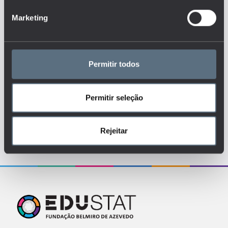
Marketing
Tags
ENSINO BÁSICO
Permitir todos
ENSINO SECUNDÁRIO
ENSINO SUPERIOR
RENDIMENTOS
RETORNOS
SOCIEDADE
Permitir seleção
Rejeitar
Para uma melhor experiência deve aceder
o site a partir de um desktop.