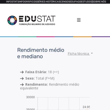
INFOSTATS
INFOGRÁFICOS
SÉRIES HISTÓRICAS
CENSOS
EDUFAQS
ESTUDOS
|
SOBRE NÓS
Rendimento médio
Ficha técnica
e mediano
Faixa Etária:
18 (=>)
Sexo:
Total (F+M)
Rendimento:
Rendimento médio
equivalente