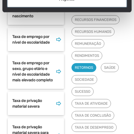
em educação ou
PROFESSOR
formação por país de
nascimento
RECURSOS FINANCEIROS
RECURSOS HUMANOS
Taxa de emprego por
nível de escolaridade
REMUNERAÇÃO
RENDIMENTOS
Taxa de emprego por
RETORNOS
SAÚDE
sexo, grupo etário e
nível de escolaridade
SOCIEDADE
mais elevado completo
SUCESSO
Taxa de privação
TAXA DE ATIVIDADE
material severa
TAXA DE CONCLUSÃO
Taxa de privação
TAXA DE DESEMPREGO
material severa para