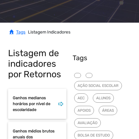
Tags
Listagem Indicadores
Listagem de
Tags
indicadores
por Retornos
AÇÃO SOCIAL ESCOLAR
Ganhos medianos
AEC
ALUNOS
horários por nível de
escolaridade
APOIOS
ÁREAS
AVALIAÇÃO
Ganhos médios brutos
BOLSA DE ESTUDO
anuais dos