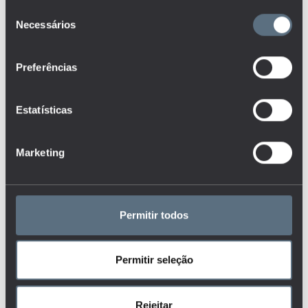
Seleção
GESTÃO ESCOLAR
Necessários
de
I&D
IMIGRANTES
consentimento
Taxa de desemprego
no total da população
Preferências
INSTITUIÇÕES
ativa
INVESTIGAÇÃO, CIÊNCIA E
TECNOLOGIA
Estatísticas
Taxa de desemprego
por nível de
MERCADO DE TRABALHO
escolaridade
Marketing
MORTALIDADE
NEE
ORGANIZAÇÃO
Taxa de emprego de
jovens que não estão
Permitir todos
PARTICIPAÇÃO
em educação ou
formação por país de
PARTICIPAÇÃO CÍVICA
nacionalidade
Permitir seleção
POBREZA
Taxa de emprego de
PROCESSOS DE RVCC
Rejeitar
jovens que não estão