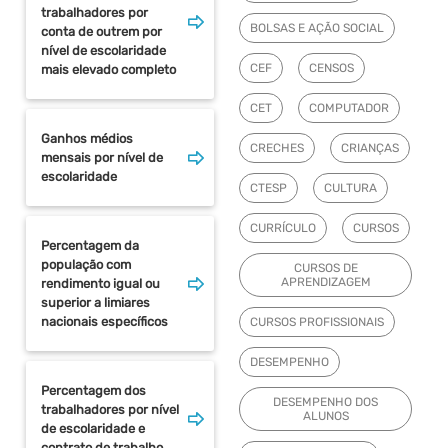
trabalhadores por
BOLSAS E AÇÃO SOCIAL
conta de outrem por
nível de escolaridade
CEF
CENSOS
mais elevado completo
CET
COMPUTADOR
Ganhos médios
CRECHES
CRIANÇAS
mensais por nível de
escolaridade
CTESP
CULTURA
CURRÍCULO
CURSOS
Percentagem da
população com
CURSOS DE
APRENDIZAGEM
rendimento igual ou
superior a limiares
nacionais específicos
CURSOS PROFISSIONAIS
DESEMPENHO
Percentagem dos
DESEMPENHO DOS
trabalhadores por nível
ALUNOS
de escolaridade e
contrato de trabalho