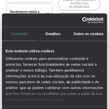
ENSINO PROFISSIONAL E
OUTRAS VIAS
ALTERNATIVAS
Rendimento médio e
mediano
ENSINO RECORRENTE
ENSINO SECUNDÁRIO
Taxa de atividade
Consentir
Detalhes
Sobre os cookies
ENSINO SUPERIOR
(proporção de
população ativa) por
ESCOLA SEGURA
nível de escolaridade
Este website utiliza cookies
ESTABELECIMENTOS
Utilizamos cookies para personalizar conteúdo e
Taxa de desemprego
anúncios, fornecer funcionalidades de redes sociais e
ESTUDANTES
da população ativa
analisar o nosso tráfego. Também partilhamos
com ensino superior
FINANCIAMENTO
informações acerca da sua utilização do site com os
completo
nossos parceiros de redes sociais, de publicidade e de
FORMAÇÃO
análise, que as podem combinar com outras informações
que lhes forneceu ou recolhidas por estes a partir da sua
Taxa de desemprego
FORMAÇÃO DE ADULTOS
da população ativa
utilização dos respetivos serviços.
sem escolaridade
GANHOS RELATIVOS
obrigatória