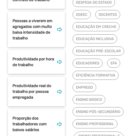
DESPESA DO ESTADO
DGEEC
DOCENTES
Pessoas a viverem em
agregados com muito
EDUCAÇÃO EM CRECHE
baixa intensidade de
trabalho
EDUCAÇÃO INCLUSIVA
EDUCAÇÃO PRÉ-ESCOLAR
Produtividade por hora
EDUCADORES
EFA
de trabalho
EFICIÊNCIA FORMATIVA
Produtividade real do
EMPREGO
trabalho por pessoa
empregada
ENSINO BÁSICO
ENSINO PÓS-SECUNDÁRIO
Proporção dos
trabalhadores com
ENSINO PROFISSIONAL
baixos salários