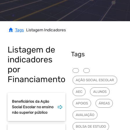
Tags
Listagem Indicadores
Listagem de
Tags
indicadores
por
Financiamento
AÇÃO SOCIAL ESCOLAR
AEC
ALUNOS
Beneficiários da Ação
APOIOS
ÁREAS
Social Escolar no ensino
não superior público
AVALIAÇÃO
BOLSA DE ESTUDO