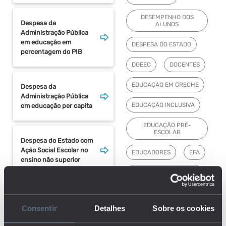
DESEMPENHO DOS
Despesa da
ALUNOS
Administração Pública
em educação em
DESPESA DO ESTADO
percentagem do PIB
DGEEC
DOCENTES
EDUCAÇÃO EM CRECHE
Despesa da
Administração Pública
EDUCAÇÃO INCLUSIVA
em educação per capita
EDUCAÇÃO PRÉ-
ESCOLAR
Despesa do Estado com
Ação Social Escolar no
EDUCADORES
EFA
ensino não superior
EFICIÊNCIA FORMATIVA
EMPREGO
Despesa em I&D em
percentagem do PIB por
Consentir
Detalhes
Sobre os cookies
ENSINO BÁSICO
setor de execução e tipo
de I&D