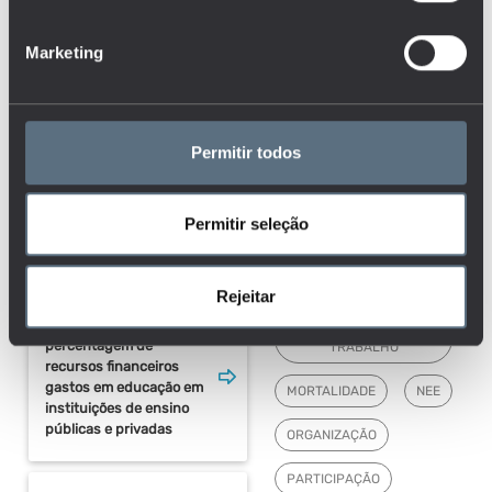
FORMAÇÃO
cultural
Marketing
FORMAÇÃO DE ADULTOS
Dotação orçamental para
GANHOS RELATIVOS
I&D na Educação
GESTÃO ESCOLAR
Permitir todos
I&D
IMIGRANTES
Estudantes inscritos no
ensino superior por
Permitir seleção
situação dos pedidos de
INSTITUIÇÕES
bolsa de estudo
INVESTIGAÇÃO, CIÊNCIA
E TECNOLOGIA
Rejeitar
Evolução da
MERCADO DE
percentagem de
TRABALHO
recursos financeiros
gastos em educação em
MORTALIDADE
NEE
instituições de ensino
públicas e privadas
ORGANIZAÇÃO
PARTICIPAÇÃO