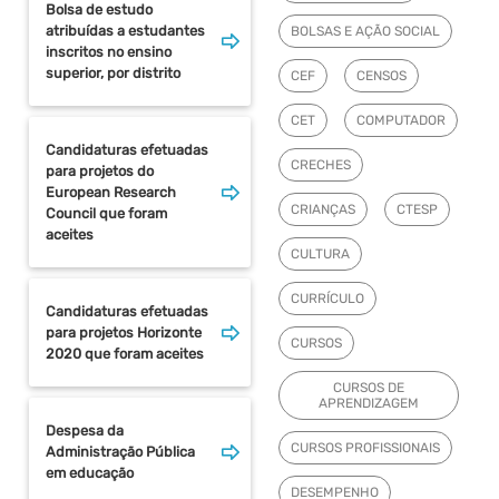
Bolsa de estudo
atribuídas a estudantes
BOLSAS E AÇÃO SOCIAL
inscritos no ensino
superior, por distrito
CEF
CENSOS
CET
COMPUTADOR
Candidaturas efetuadas
CRECHES
para projetos do
European Research
CRIANÇAS
CTESP
Council que foram
aceites
CULTURA
CURRÍCULO
Candidaturas efetuadas
para projetos Horizonte
CURSOS
2020 que foram aceites
CURSOS DE
APRENDIZAGEM
Despesa da
CURSOS PROFISSIONAIS
Administração Pública
em educação
DESEMPENHO