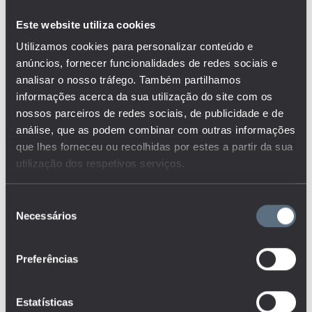
ENSINO PÓS-
SECUNDÁRIO
Este website utiliza cookies
Despesa em I&D por
Utilizamos cookies para personalizar conteúdo e
ENSINO PROFISSIONAL
setor de execução e
anúncios, fornecer funcionalidades de redes sociais e
objetivo socioeconómico
ENSINO PROFISSIONAL E
analisar o nosso tráfego. Também partilhamos
OUTRAS VIAS
ALTERNATIVAS
informações acerca da sua utilização do site com os
nossos parceiros de redes sociais, de publicidade e de
Despesa em I&D por
ENSINO RECORRENTE
análise, que as podem combinar com outras informações
setor de execução e
origem do financiamento
que lhes forneceu ou recolhidas por estes a partir da sua
ENSINO SECUNDÁRIO
utilização dos respetivos serviços.
ENSINO SUPERIOR
Despesa por setor de
Seleção
execução e área
ESCOLA SEGURA
Necessários
de
científica
consentimento
ESTABELECIMENTOS
Preferências
ESTUDANTES
Despesas em arquivos e
bibliotecas dos
FINANCIAMENTO
municípios por tipo de
Estatísticas
despesa e domínio