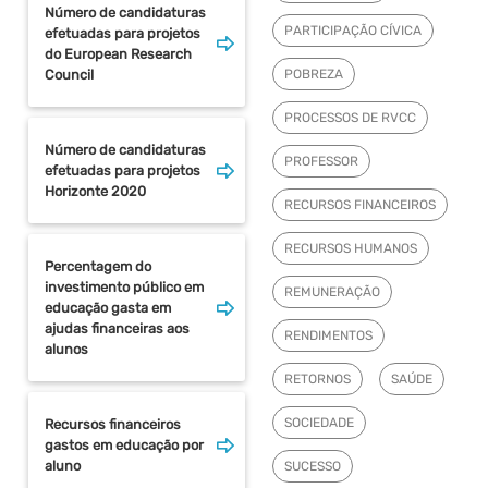
Número de candidaturas
PARTICIPAÇÃO CÍVICA
efetuadas para projetos
do European Research
Council
POBREZA
PROCESSOS DE RVCC
Número de candidaturas
PROFESSOR
efetuadas para projetos
Horizonte 2020
RECURSOS FINANCEIROS
RECURSOS HUMANOS
Percentagem do
investimento público em
REMUNERAÇÃO
educação gasta em
ajudas financeiras aos
RENDIMENTOS
alunos
RETORNOS
SAÚDE
SOCIEDADE
Recursos financeiros
gastos em educação por
aluno
SUCESSO