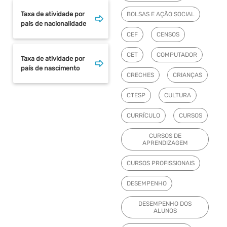
Taxa de atividade por
BOLSAS E AÇÃO SOCIAL
país de nacionalidade
CEF
CENSOS
CET
COMPUTADOR
Taxa de atividade por
país de nascimento
CRECHES
CRIANÇAS
CTESP
CULTURA
CURRÍCULO
CURSOS
CURSOS DE
APRENDIZAGEM
CURSOS PROFISSIONAIS
DESEMPENHO
DESEMPENHO DOS
ALUNOS