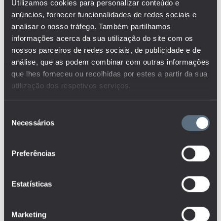
ENSINO PROFISSIONAL E
Utilizamos cookies para personalizar conteúdo e
OUTRAS VIAS
ALTERNATIVAS
anúncios, fornecer funcionalidades de redes sociais e
analisar o nosso tráfego. Também partilhamos
ENSINO RECORRENTE
informações acerca da sua utilização do site com os
nossos parceiros de redes sociais, de publicidade e de
ENSINO SECUNDÁRIO
análise, que as podem combinar com outras informações
ENSINO SUPERIOR
que lhes forneceu ou recolhidas por estes a partir da sua
utilização dos respetivos serviços.
ESCOLA SEGURA
Seleção
ESTABELECIMENTOS
Necessários
de
ESTUDANTES
consentimento
FINANCIAMENTO
Preferências
FORMAÇÃO
Estatísticas
FORMAÇÃO DE ADULTOS
GANHOS RELATIVOS
Marketing