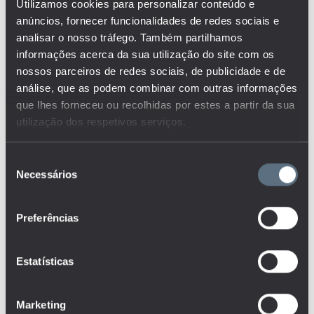
ENSINO PROFISSIONAL E
Utilizamos cookies para personalizar conteúdo e
OUTRAS VIAS
ALTERNATIVAS
anúncios, fornecer funcionalidades de redes sociais e
analisar o nosso tráfego. Também partilhamos
ENSINO RECORRENTE
informações acerca da sua utilização do site com os
nossos parceiros de redes sociais, de publicidade e de
ENSINO SECUNDÁRIO
análise, que as podem combinar com outras informações
ENSINO SUPERIOR
que lhes forneceu ou recolhidas por estes a partir da sua
utilização dos respetivos serviços.
ESCOLA SEGURA
Seleção
ESTABELECIMENTOS
Necessários
de
ESTUDANTES
consentimento
FINANCIAMENTO
Preferências
FORMAÇÃO
Estatísticas
FORMAÇÃO DE ADULTOS
GANHOS RELATIVOS
Marketing