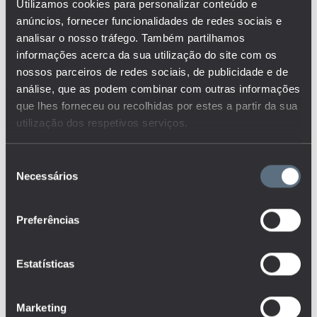
ENSINO PROFISSIONAL E
Utilizamos cookies para personalizar conteúdo e
OUTRAS VIAS
ALTERNATIVAS
anúncios, fornecer funcionalidades de redes sociais e
analisar o nosso tráfego. Também partilhamos
ENSINO RECORRENTE
informações acerca da sua utilização do site com os
nossos parceiros de redes sociais, de publicidade e de
ENSINO SECUNDÁRIO
análise, que as podem combinar com outras informações
ENSINO SUPERIOR
que lhes forneceu ou recolhidas por estes a partir da sua
utilização dos respetivos serviços.
ESCOLA SEGURA
Seleção
ESTABELECIMENTOS
Necessários
de
ESTUDANTES
consentimento
FINANCIAMENTO
Preferências
FORMAÇÃO
Estatísticas
FORMAÇÃO DE ADULTOS
GANHOS RELATIVOS
Marketing