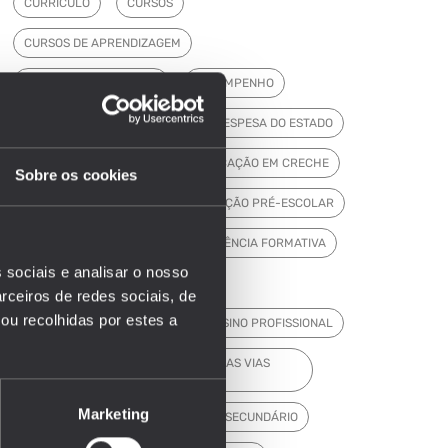
CURRÍCULO
CURSOS
CURSOS DE APRENDIZAGEM
CURSOS PROFISSIONAIS
DESEMPENHO
DESEMPENHO DOS ALUNOS
DESPESA DO ESTADO
DGEEC
DOCENTES
EDUCAÇÃO EM CRECHE
Sobre os cookies
EDUCAÇÃO INCLUSIVA
EDUCAÇÃO PRÉ-ESCOLAR
EDUCADORES
EFA
EFICIÊNCIA FORMATIVA
 sociais e analisar o nosso
EMPREGO
ENSINO BÁSICO
rceiros de redes sociais, de
ou recolhidas por estes a
ENSINO PÓS-SECUNDÁRIO
ENSINO PROFISSIONAL
ENSINO PROFISSIONAL E OUTRAS VIAS
ALTERNATIVAS
Marketing
ENSINO RECORRENTE
ENSINO SECUNDÁRIO