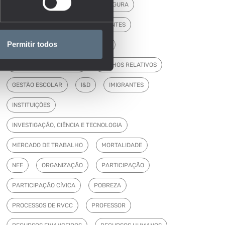
ENSINO SUPERIOR
ESCOLA SEGURA
ESTABELECIMENTOS
ESTUDANTES
Permitir todos
FINANCIAMENTO
FORMAÇÃO
FORMAÇÃO DE ADULTOS
GANHOS RELATIVOS
GESTÃO ESCOLAR
I&D
IMIGRANTES
INSTITUIÇÕES
INVESTIGAÇÃO, CIÊNCIA E TECNOLOGIA
MERCADO DE TRABALHO
MORTALIDADE
NEE
ORGANIZAÇÃO
PARTICIPAÇÃO
PARTICIPAÇÃO CÍVICA
POBREZA
PROCESSOS DE RVCC
PROFESSOR