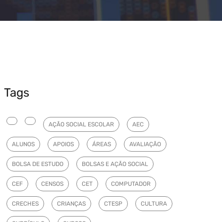
Tags
AÇÃO SOCIAL ESCOLAR
AEC
ALUNOS
APOIOS
ÁREAS
AVALIAÇÃO
BOLSA DE ESTUDO
BOLSAS E AÇÃO SOCIAL
CEF
CENSOS
CET
COMPUTADOR
CRECHES
CRIANÇAS
CTESP
CULTURA