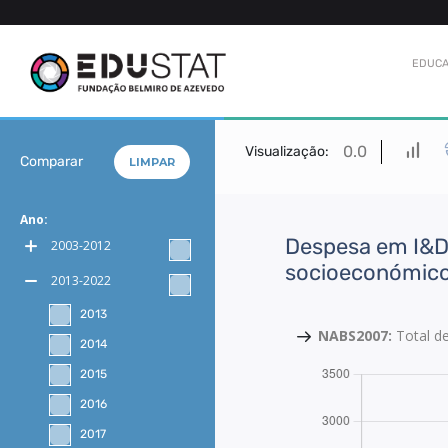
EDUCA
0.0
Visualização:
Comparar
LIMPAR
Ano:
Despesa em I&D 
2003-2012
socioeconómic
2013-2022
2013
NABS2007:
Total d
2014
2015
2016
2017