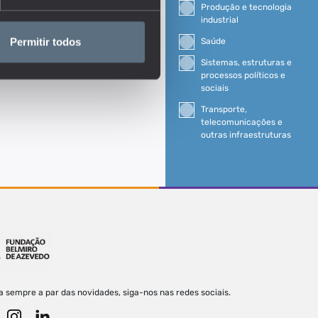
Produção e tecnologia
industrial
Saúde
Permitir todos
Sistemas, estruturas e
processos políticos e
sociais
Transporte,
telecomunicações e
outras infraestruturas
a sempre a par das novidades, siga-nos nas redes sociais.