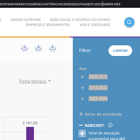
|
OSTATS
INFOGRÁFICOS
SÉRIES HISTÓRICAS
CENSOS
EDUFAQS
ESTUDOS
SOBRE NÓS
O
ENSINO SUPERIOR
AÇÃO SOCIAL E DESPESA DO ESTADO
EMPREGO E RENDIMENTOS
VIDA E SOCIEDADE
Filtrar
LIMPAR
Ano:
2003-2012
Ficha técnica
2013-2022
2023-2024
Setor de atividade:
NABS2007:
Total de alocação
orçamental para I&D