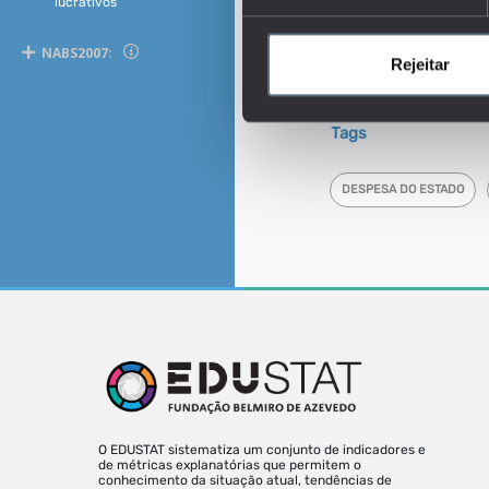
lucrativos
empresarial e instituiç
Este é um dos indica
NABS2007:
Rejeitar
Como se carateriza 
inovação, peso do inve
Tags
DESPESA DO ESTADO
O EDUSTAT sistematiza um conjunto de indicadores e
de métricas explanatórias que permitem o
conhecimento da situação atual, tendências de