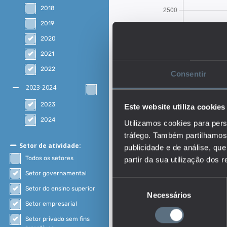
2018
2019
2020
2021
2022
Consentir
2023-2024
2023
Este website utiliza cookies
2024
Utilizamos cookies para pers
tráfego. Também partilhamos 
Setor de atividade:
publicidade e de análise, q
Todos os setores
partir da sua utilização dos 
Setor governamental
Seleção
Setor do ensino superior
Necessários
de
Setor empresarial
consentimento
Descrição:
Setor privado sem fins
O indicador traduz a de