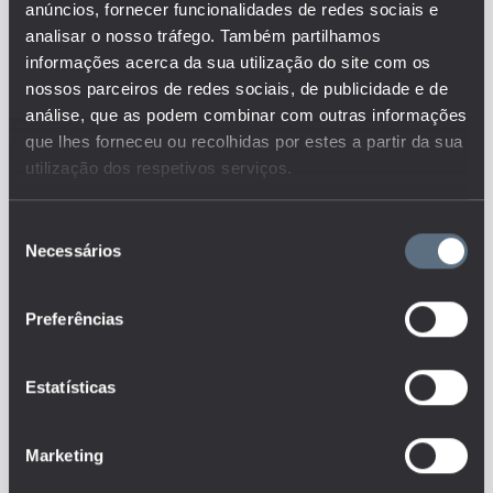
anúncios, fornecer funcionalidades de redes sociais e
Descrição:
analisar o nosso tráfego. Também partilhamos
O Indicador representa as
informações acerca da sua utilização do site com os
candidaturas realizadas para
nossos parceiros de redes sociais, de publicidade e de
projectos European Research
análise, que as podem combinar com outras informações
Council que foi aceite. É um
que lhes forneceu ou recolhidas por estes a partir da sua
indicador de quanto as IES
utilização dos respetivos serviços.
Portugueses estão preparadas
para.
Este é um dos indicadores do
Seleção
conjunto que responde às
Necessários
de
questões:
consentimento
Qual o grau de inovação das
instituições de educação na
Preferências
captação de projetos de I&D?
(diversificação geográfica,
tipologias de projetos, de tipos
de financiadores, etc.)
Estatísticas
Tags
Marketing
ENSINO SUPERIOR