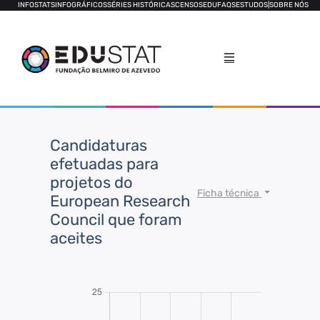
INFOSTATS
INFOGRÁFICOS
SÉRIES HISTÓRICAS
CENSOS
EDUFAQS
ESTUDOS
|
SOBRE NÓS
Candidaturas
efetuadas para
projetos do
Ficha técnica
European Research
Council que foram
aceites