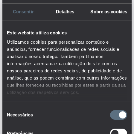
O indicador representa a
execução orçamental da
Consentir
Detalhes
Sobre os cookies
Administração Pública no que
diz respeito à educação.
"Administração Pública" engloba
a Administração Central
Este website utiliza cookies
(institutos públicos, direções-
Utilizamos cookies para personalizar conteúdo e
gerais e direções regionais dos
anúncios, fornecer funcionalidades de redes sociais e
ministérios), a Administração
analisar o nosso tráfego. Também partilhamos
Regional (serviços públicos na
dependência dos governos
informações acerca da sua utilização do site com os
regionais) e os serviços
nossos parceiros de redes sociais, de publicidade e de
municipais ou fundos de
análise, que as podem combinar com outras informações
segurança social. Os dados são
que lhes forneceu ou recolhidas por estes a partir da sua
apresentados na ótica da
utilização dos respetivos serviços.
contabilidade nacional. Para os
anos anteriores a 2001, os
valores foram convertidos da
Seleção
unidade milhar de milhão de
Necessários
de
Escudos (milhões de Contos)
consentimento
para Euros.
Este é um dos indicadores do
Preferências