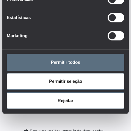
conjunto que responde às
questões:
Estatísticas
Quanto se gasta no sistema
de ensino em Portugal?
Quanto se gasta com as
Marketing
instituições de ensino em
Portugal (investimento público e
privado)?
Tags
Permitir todos
DESPESA DO ESTADO
Permitir seleção
FINANCIAMENTO
RECURSOS FINANCEIROS
Rejeitar
MAIS DETALHES
Para uma melhor experiência deve aceder