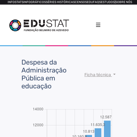
INFOSTATS
INFOGRÁFICOS
SÉRIES HISTÓRICAS
CENSOS
EDUFAQS
ESTUDOS
|
SOBRE NÓS
Despesa da
Administração
Ficha técnica
Pública em
educação