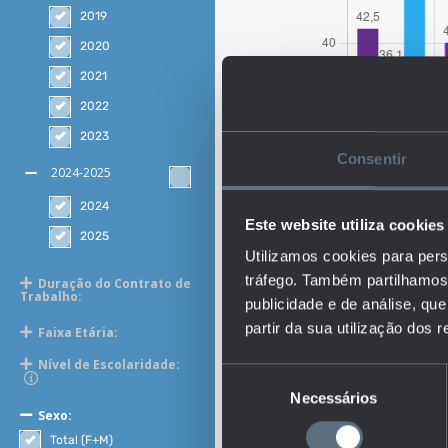
2019
2020
2021
2022
2023
Consentir
2024-2025
2024
Este website utiliza cookies
2025
Utilizamos cookies para pers
tráfego. Também partilhamos 
Duração do Contrato de
Trabalho:
publicidade e de análise, q
partir da sua utilização dos 
Faixa Etária:
Nível de Escolaridade:
Seleção
Necessários
de
Sexo:
Descrição:
consentimento
O indicador representa 
Total (F+M)