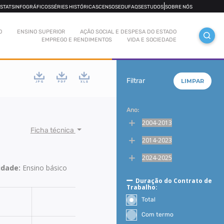
|
OSTATS
INFOGRÁFICOS
SÉRIES HISTÓRICAS
CENSOS
EDUFAQS
ESTUDOS
SOBRE NÓS
O
ENSINO SUPERIOR
AÇÃO SOCIAL E DESPESA DO ESTADO
EMPREGO E RENDIMENTOS
VIDA E SOCIEDADE
Filtrar
LIMPAR
Ano:
2004-2013
Ficha técnica
2014-2023
2024-2025
ridade:
Ensino básico
Duração do Contrato de
Trabalho:
Total
Com termo