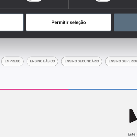
por faixa etária, sexo e nível de escolaridade.
dores do conjunto que responde às questões:
entre a educação e a satisfação (características) no(do) emprego?
Permitir seleção
ea de educação, o género ou a origem socioeconómica e cultural
enças na satisfação e qualidade do emprego?
EMPREGO
ENSINO BÁSICO
ENSINO SECUNDÁRIO
ENSINO SUPERIO
Estej