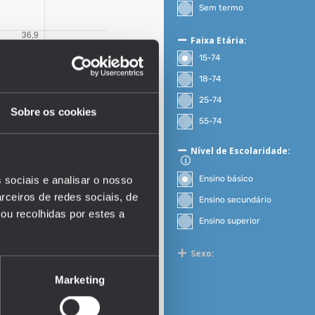
Sem termo
Faixa Etária:
15-74
18-74
25-74
Sobre os cookies
55-74
Nível de Escolaridade:
Ensino básico
 sociais e analisar o nosso
rceiros de redes sociais, de
Ensino secundário
ou recolhidas por estes a
Ensino superior
EDUSTAT 2026
Sexo:
Marketing