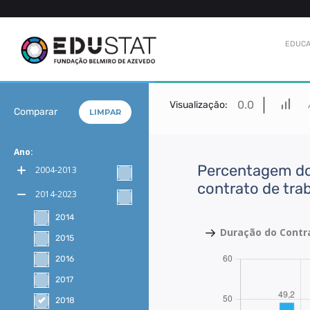
EDUCA
0.0
Visualização:
Comparar
LIMPAR
Ano:
Percentagem dos
2004-2013
contrato de tra
2014-2023
2014
Duração do Contr
2015
2016
2017
2018