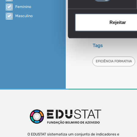
(com termo/sem termo), 
Feminino
Este é um dos indica
Masculino
Que relação existe 
Rejeitar
Em que medida a ár
poderão explicar difer
Tags
EFICIÊNCIA FORMATIVA
O EDUSTAT sistematiza um conjunto de indicadores e