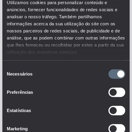
Utilizamos cookies para personalizar conteúdo e
do poder de compra (PPC).
anúncios, fornecer funcionalidades de redes sociais e
Considera-se o total de horas de
trabalho realizado pelo conjunto
analisar o nosso tráfego. Também partilhamos
total de pessoas ao serviço (por
informações acerca da sua utilização do site com os
conta própria e por conta de
nossos parceiros de redes sociais, de publicidade e de
outrem) nos processos de
análise, que as podem combinar com outras informações
produção, eliminando-se as
que lhes forneceu ou recolhidas por estes a partir da sua
diferenças na distribuição da
utilização dos respetivos serviços.
população empregada a tempo
completo e parcial.
Este é um dos indicadores do
Seleção
conjunto que responde às
Necessários
de
questões:
consentimento
Existem efeitos de contágio
(positivos ou negativos) da
Preferências
educação na produtividade?
Como variam, ao longo do
tempo, os resultados de
Estatísticas
empregabilidade face aos graus
académicos?
Marketing
Tags