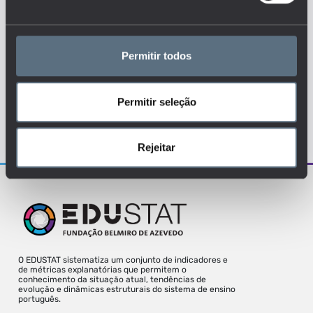
EMPREGO
Permitir todos
RETORNOS
SOCIEDADE
Permitir seleção
Para uma melhor experiência deve aceder
o site a partir de um desktop.
Rejeitar
O EDUSTAT sistematiza um conjunto de indicadores e
de métricas explanatórias que permitem o
conhecimento da situação atual, tendências de
evolução e dinâmicas estruturais do sistema de ensino
português.