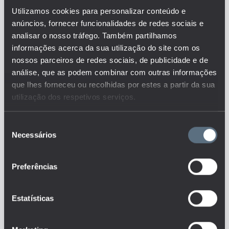
valor acrescentado bruto em
Utilizamos cookies para personalizar conteúdo e
relação ao total do emprego,
anúncios, fornecer funcionalidades de redes sociais e
medido pelo número de
analisar o nosso tráfego. Também partilhamos
empregados. O valor
informações acerca da sua utilização do site com os
acrescentado bruto (VAB) é a
nossos parceiros de redes sociais, de publicidade e de
riqueza gerada na produção,
análise, que as podem combinar com outras informações
descontando os consumos
intermédios. O indicador é
que lhes forneceu ou recolhidas por estes a partir da sua
medido em PPC e pode ser
utilização dos respetivos serviços.
desagregado por atividade
NACE Rev. 2.
Seleção
Este é um dos indicadores do
Necessários
de
conjunto que responde às
questões:
consentimento
Existem efeitos de contágio
Preferências
(positivos ou negativos) da
educação na produtividade?
Como variam, ao longo do
Estatísticas
tempo, os resultados de
empregabilidade face aos graus
académicos?