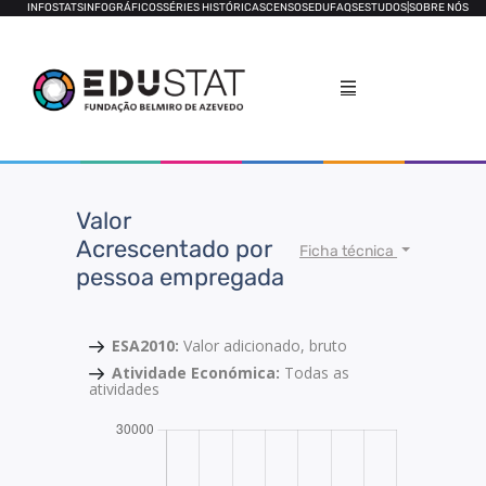
INFOSTATS
INFOGRÁFICOS
SÉRIES HISTÓRICAS
CENSOS
EDUFAQS
ESTUDOS
|
SOBRE NÓS
Valor
Acrescentado por
Ficha técnica
pessoa empregada
ESA2010:
Valor adicionado, bruto
Atividade Económica:
Todas as
atividades