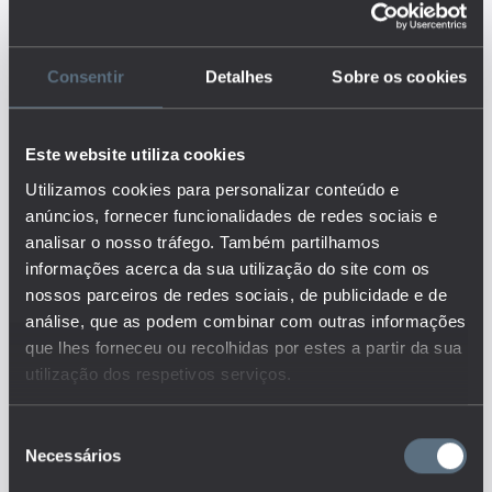
da população cujo rendimento
disponível equivalente se
encontra abaixo do limiar de
Consentir
Detalhes
Sobre os cookies
pobreza no ano corrente e em,
pelo menos, dois três anos
anteriores. Esse limiar
Este website utiliza cookies
corresponde a 60% da mediana
rendimento disponível
Utilizamos cookies para personalizar conteúdo e
equivalente nacional. O
anúncios, fornecer funcionalidades de redes sociais e
indicador baseia-se no
analisar o nosso tráfego. Também partilhamos
rendimento disponível do
informações acerca da sua utilização do site com os
agregado considerando todos os
nossos parceiros de redes sociais, de publicidade e de
rendimentos auferidos por
aqueles que compõem o
análise, que as podem combinar com outras informações
agregado e que façam parte do
que lhes forneceu ou recolhidas por estes a partir da sua
agregado. Este por sua vez tem
utilização dos respetivos serviços.
por base na sua composição o
número de membros adultos, a
sua idade e sexo, bem como as
Seleção
Necessários
crianças dependentes.
de
Considera-se ainda o
consentimento