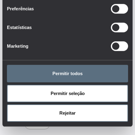
rendimento equivalente que tem
Preferências
em conta a dimensão e a
composição dos agregados.
Este é um dos indicadores do
Estatísticas
conjunto que responde às
questões:
Qual a evolução da
Marketing
percentagem de riqueza detida
pelas famílias mais
escolarizadas?
Tags
Permitir todos
ENSINO BÁSICO
Permitir seleção
ENSINO SECUNDÁRIO
ENSINO SUPERIOR
POBREZA
RENDIMENTOS
RETORNOS
Rejeitar
SOCIEDADE