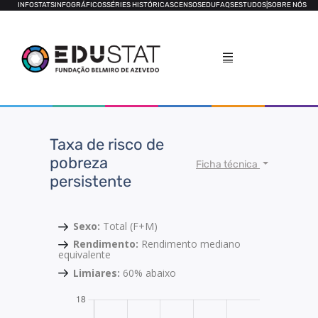
INFOSTATS
INFOGRÁFICOS
SÉRIES HISTÓRICAS
CENSOS
EDUFAQS
ESTUDOS
|
SOBRE NÓS
Taxa de risco de
pobreza
Ficha técnica
persistente
Sexo:
Total (F+M)
Rendimento:
Rendimento mediano
equivalente
Limiares:
60% abaixo