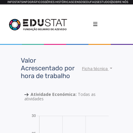
INFOSTATS
INFOGRÁFICOS
SÉRIES HISTÓRICAS
CENSOS
EDUFAQS
ESTUDOS
|
SOBRE NÓS
Valor
Acrescentado por
Ficha técnica
hora de trabalho
Atividade Económica:
Todas as
atividades