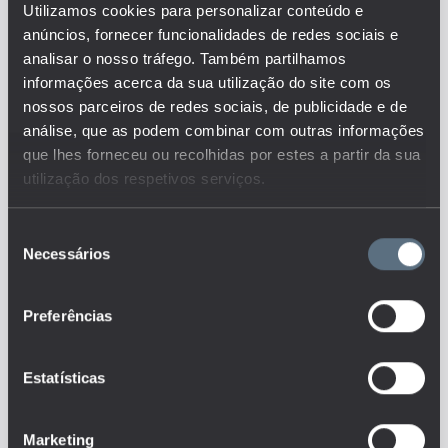
Utilizamos cookies para personalizar conteúdo e
valor acrescentado bruto
anúncios, fornecer funcionalidades de redes sociais e
gerado por hora de trabalho. O
valor acrescentado bruto (VAB)
analisar o nosso tráfego. Também partilhamos
é a riqueza gerada na produção,
informações acerca da sua utilização do site com os
descontando os consumos
nossos parceiros de redes sociais, de publicidade e de
intermédios. O VAB é medido a
análise, que as podem combinar com outras informações
preços base em euros ou
que lhes forneceu ou recolhidas por estes a partir da sua
unidades de moeda nacional e
utilização dos respetivos serviços.
pode ser desagregado por
atividade NACE Rev. 2.
Este é um dos indicadores do
Seleção
conjunto que responde às
Necessários
de
questões:
consentimento
Existem efeitos de contágio
Preferências
(positivos ou negativos) da
educação na produtividade?
Como variam, ao longo do
tempo, os resultados de
Estatísticas
empregabilidade face aos graus
académicos?
Marketing
Tags