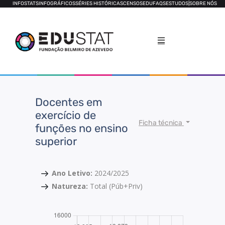
INFOSTATS
INFOGRÁFICOS
SÉRIES HISTÓRICAS
CENSOS
EDUFAQS
ESTUDOS
|
SOBRE NÓS
Docentes em
exercício de
Ficha técnica
funções no ensino
superior
Ano Letivo:
2024/2025
Natureza:
Total (Púb+Priv)