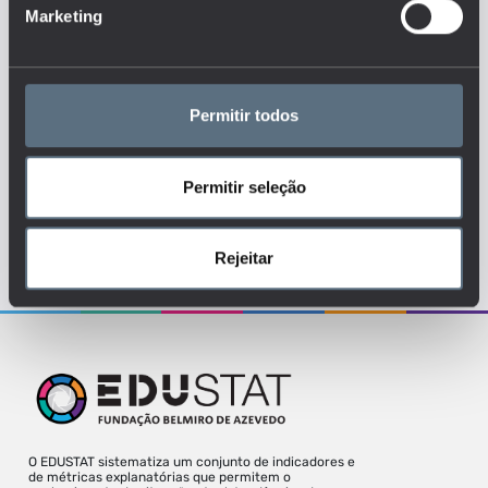
Marketing
DOCENTES
ENSINO SUPERIOR
PROFESSOR
RECURSOS HUMANOS
Permitir todos
MAIS DETALHES
Permitir seleção
Para uma melhor experiência deve aceder
Rejeitar
o site a partir de um desktop.
O EDUSTAT sistematiza um conjunto de indicadores e
de métricas explanatórias que permitem o