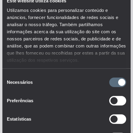
O indicador representa o número
Este website utiliza cookies
de docentes do ensino superior
Utilizamos cookies para personalizar conteúdo e
que se encontram em funções
anúncios, fornecer funcionalidades de redes sociais e
nas várias áreas geográficas,
analisar o nosso tráfego. Também partilhamos
por natureza da instituição
(pública/privada).
informações acerca da sua utilização do site com os
Este é um dos indicadores do
nossos parceiros de redes sociais, de publicidade e de
conjunto que responde às
análise, que as podem combinar com outras informações
questões:
que lhes forneceu ou recolhidas por estes a partir da sua
Quantos são e como se
utilização dos respetivos serviços.
distribuem os docentes,
colaboradores não-docentes e
alunos nos diferentes níveis de
Seleção
ensino?
Necessários
de
Quantos são e como se
distribuem os docentes, não-
consentimento
docentes, técnicos
especializados e investigadores
Preferências
nas instituições de educação?
Tags
Estatísticas
DGEEC