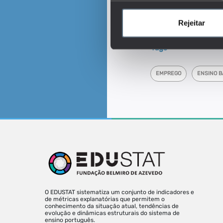
Este é um dos indica
De que forma a par
Rejeitar
depende do nível de es
Tags
EMPREGO
ENSINO B
O EDUSTAT sistematiza um conjunto de indicadores e
de métricas explanatórias que permitem o
conhecimento da situação atual, tendências de
evolução e dinâmicas estruturais do sistema de
ensino português.