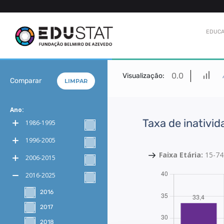
EDUCA
0.0
Visualização:
Comparar
LIMPAR
Ano:
Taxa de inativid
1986-1995
1996-2005
Faixa Etária:
15-74
2006-2015
2016-2025
2016
2017
2018