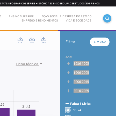
|
OSTATS
INFOGRÁFICOS
SÉRIES HISTÓRICAS
CENSOS
EDUFAQS
ESTUDOS
SOBRE NÓS
O
ENSINO SUPERIOR
AÇÃO SOCIAL E DESPESA DO ESTADO
EMPREGO E RENDIMENTOS
VIDA E SOCIEDADE
Filtrar
LIMPAR
Ano:
1986-1995
Ficha técnica
1996-2005
2006-2015
2016-2025
Faixa Etária:
15-74