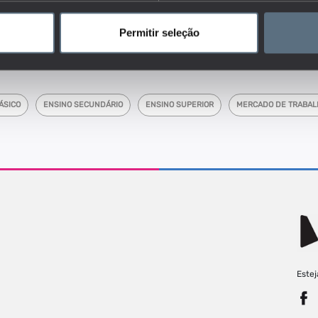
dores do conjunto que responde às questões:
ticipação no mercado de trabalho (emprego, desemprego, inatividade)
Permitir seleção
colaridade?
ÁSICO
ENSINO SECUNDÁRIO
ENSINO SUPERIOR
MERCADO DE TRABAL
Estej