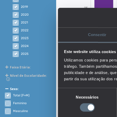
2019
2020
2021
2022
Consentir
2023
2024
Este website utiliza cookies
2025
Utilizamos cookies para pers
tráfego. Também partilhamos 
Faixa Etária:
publicidade e de análise, q
Nível de Escolaridade:
partir da sua utilização dos 
Sexo:
Seleção
Total (F+M)
Necessários
de
Descrição:
consentimento
Feminino
O indicador representa 
Masculino
e grupo etário.