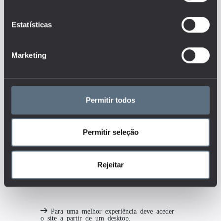
comunidade e sua relevância?
(desenvolvimento de
competências, emprego
Estatísticas
inovador/científico, investigação
cooperativa)
Tags
Marketing
ENSINO BÁSICO
Permitir todos
ENSINO SECUNDÁRIO
ENSINO SUPERIOR
INVESTIGAÇÃO, CIÊNCIA E TECNOLOGIA
Permitir seleção
RECURSOS HUMANOS
SOCIEDADE
TECNOLOGIA
Rejeitar
Para uma melhor experiência deve aceder
o site a partir de um desktop.