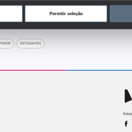
dores do conjunto que responde às questões:
 se distribuem os docentes, colaboradores não-docentes e alunos
Permitir seleção
e ensino?
PERIOR
ESTUDANTES
Estej