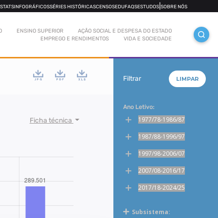
|
OSTATS
INFOGRÁFICOS
SÉRIES HISTÓRICAS
CENSOS
EDUFAQS
ESTUDOS
SOBRE NÓS
O
ENSINO SUPERIOR
AÇÃO SOCIAL E DESPESA DO ESTADO
EMPREGO E RENDIMENTOS
VIDA E SOCIEDADE
Filtrar
LIMPAR
Ano Letivo:
1977/78-1986/87
Ficha técnica
1987/88-1996/97
1997/98-2006/07
2007/08-2016/17
2017/18-2024/25
Subsistema: