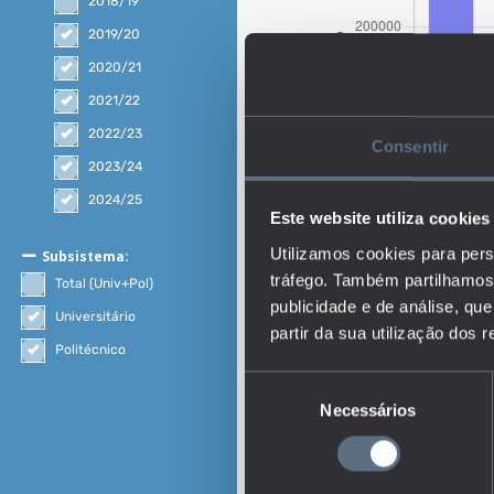
2018/19
2019/20
2020/21
2021/22
2022/23
Consentir
2023/24
2024/25
Este website utiliza cookies
Utilizamos cookies para pers
Subsistema:
tráfego. Também partilhamos 
Total (Univ+Pol)
publicidade e de análise, q
Universitário
partir da sua utilização dos 
Politécnico
Seleção
Necessários
de
Descrição:
consentimento
Os dados referem-se ao
ensino.