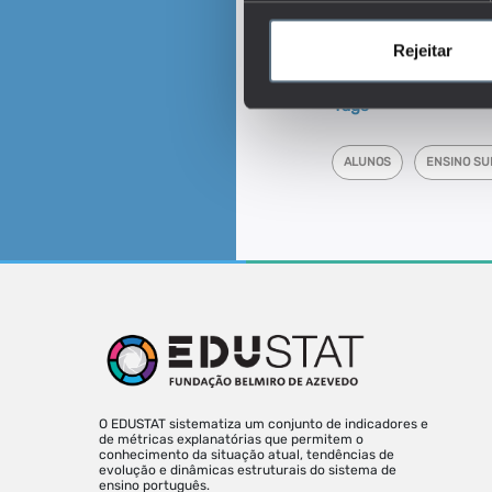
Este é um dos indica
Quantos são e como
Rejeitar
nos diferentes níveis d
Tags
ALUNOS
ENSINO SU
O EDUSTAT sistematiza um conjunto de indicadores e
de métricas explanatórias que permitem o
conhecimento da situação atual, tendências de
evolução e dinâmicas estruturais do sistema de
ensino português.