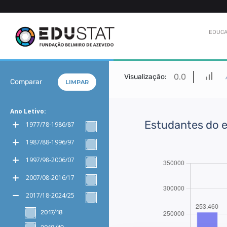
EDUCA
0.0
Visualização:
Comparar
LIMPAR
Ano Letivo:
Estudantes do e
1977/78-1986/87
1987/88-1996/97
1997/98-2006/07
2007/08-2016/17
2017/18-2024/25
2017/18