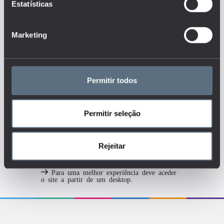
Estatísticas
educação e como tem evoluído
ao longo do tempo?
Tags
Marketing
EFICIÊNCIA FORMATIVA
Permitir todos
EMPREGO
ENSINO BÁSICO
ENSINO SECUNDÁRIO
ENSINO SUPERIOR
Permitir seleção
SOCIEDADE
Rejeitar
Para uma melhor experiência deve aceder
o site a partir de um desktop.