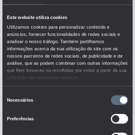
empregada a tempo
parcial/integral, por nível de
Este website utiliza cookies
escolaridade mais elevado, sexo
e grupo etário, possibilitando
Utilizamos cookies para personalizar conteúdo e
avaliar sobre a existência de
anúncios, fornecer funcionalidades de redes sociais e
diferenças na qualidade do
analisar o nosso tráfego. Também partilhamos
emprego por nível de
informações acerca da sua utilização do site com os
escolaridade e sexo.
Este é um dos indicadores do
nossos parceiros de redes sociais, de publicidade e de
conjunto que responde às
análise, que as podem combinar com outras informações
questões:
que lhes forneceu ou recolhidas por estes a partir da sua
utilização dos respetivos serviços.
Que relação existe entre a
educação e a satisfação
(características) no(do) emprego?
Seleção
Em que medida a área de
educação, o género ou a origem
Necessários
de
socioeconómica e cultural
poderão explicar diferenças na
consentimento
satisfação e qualidade do
emprego?
Preferências
Quais os resultados da
empregabilidade dos
diplomados das instituições de