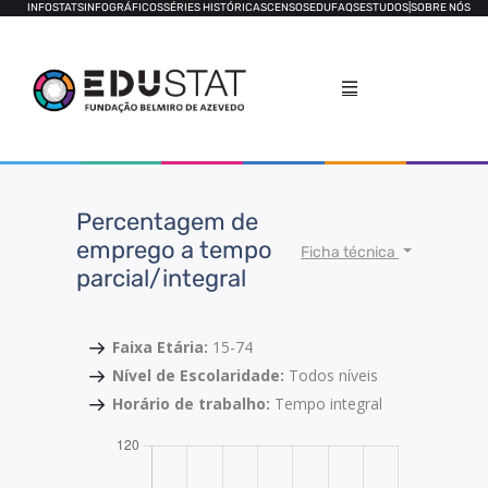
INFOSTATS
INFOGRÁFICOS
SÉRIES HISTÓRICAS
CENSOS
EDUFAQS
ESTUDOS
|
SOBRE NÓS
Percentagem de
emprego a tempo
Ficha técnica
parcial/integral
Faixa Etária:
15-74
Nível de Escolaridade:
Todos níveis
Horário de trabalho:
Tempo integral