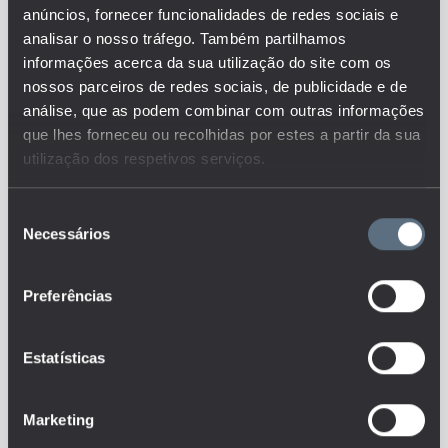
anúncios, fornecer funcionalidades de redes sociais e
Descrição:
analisar o nosso tráfego. Também partilhamos
O indicador representa a
informações acerca da sua utilização do site com os
percentagem de instituições de
nossos parceiros de redes sociais, de publicidade e de
investigação avaliadas pela FCT
análise, que as podem combinar com outras informações
em cada nota de classificação
que lhes forneceu ou recolhidas por estes a partir da sua
sobre o total de instituições de
investigação avaliadas pela FCT.
utilização dos respetivos serviços.
É um indicador de qualidade das
instituições de investigação
Seleção
avaliadas pela FCT.
Necessários
de
Este é um dos indicadores do
consentimento
conjunto que responde às
questões:
Preferências
Quais os resultados da
avaliação externa das unidades
de investigação das instituições
Estatísticas
de educação?
Tags
Marketing