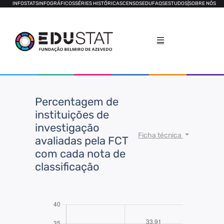
INFOSTATS
INFOGRÁFICOS
SÉRIES HISTÓRICAS
CENSOS
EDUFAQS
ESTUDOS
|
SOBRE NÓS
Percentagem de
instituições de
investigação
Ficha técnica
avaliadas pela FCT
com cada nota de
classificação