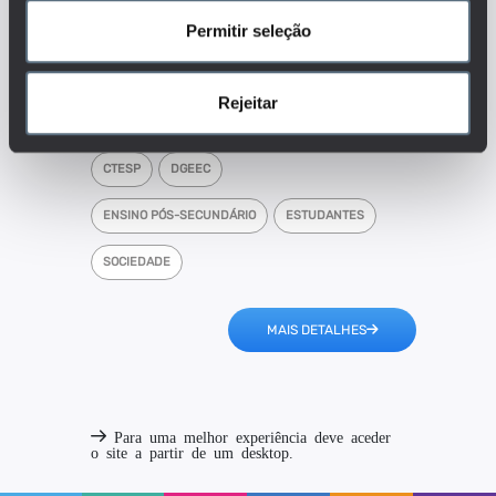
ensino português face à
população?
Permitir seleção
Tags
Rejeitar
ALUNOS
CTESP
DGEEC
ENSINO PÓS-SECUNDÁRIO
ESTUDANTES
SOCIEDADE
MAIS DETALHES
Para uma melhor experiência deve aceder
o site a partir de um desktop.