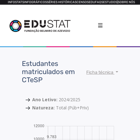
INFOSTATS
INFOGRÁFICOS
SÉRIES HISTÓRICAS
CENSOS
EDUFAQS
ESTUDOS
|
SOBRE NÓS
Estudantes
matriculados em
Ficha técnica
CTeSP
Ano Letivo:
2024/2025
Natureza:
Total (Púb+Priv)