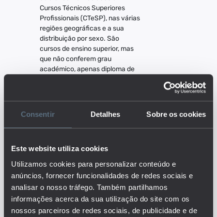
Cursos Técnicos Superiores
Profissionais (CTeSP), nas várias
regiões geográficas e a sua
distribuição por sexo. São
cursos de ensino superior, mas
que não conferem grau
académico, apenas diploma de
técnico superior profissional.
Este ciclo de estudos é
ministrado no ensino politécnico,
tem 120 créditos e a sua
Consentir
Detalhes
Sobre os cookies
duração é de quatro semestres
curriculares de trabalho dos
estudantes, constituídos por um
Este website utiliza cookies
conjunto de unidades
curriculares organizadas em
Utilizamos cookies para personalizar conteúdo e
componentes de formação geral
anúncios, fornecer funcionalidades de redes sociais e
e científica, formação técnica e
analisar o nosso tráfego. Também partilhamos
formação em contexto de
informações acerca da sua utilização do site com os
trabalho, que se concretiza
nossos parceiros de redes sociais, de publicidade e de
através de um estágio.