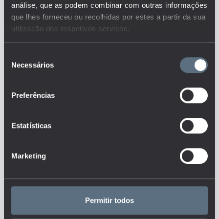
Este é um dos indicadores do
análise, que as podem combinar com outras informações
conjunto que responde às
que lhes forneceu ou recolhidas por estes a partir da sua
questões:
utilização dos respetivos serviços.
Quantos são e como se
distribuem os docentes,
Seleção
colaboradores não-docentes e
alunos nos diferentes níveis de
Necessários
de
ensino?
consentimento
Quais as ofertas educativas
disponíveis nos diferentes níveis
Preferências
de ensino em Portugal?
Qual é a distribuição
geográfica das diferentes ofertas
educativas?
Estatísticas
Qual é o nível de diversidade
de oferta formativa acessível?
Quem são os alunos que
Marketing
acedem e participam no sistema
de ensino português, nos
diferentes níveis de ensino e
ofertas educativas?
Existem diferenças
Permitir todos
significativas nos grupos sociais
que participam no sistema de