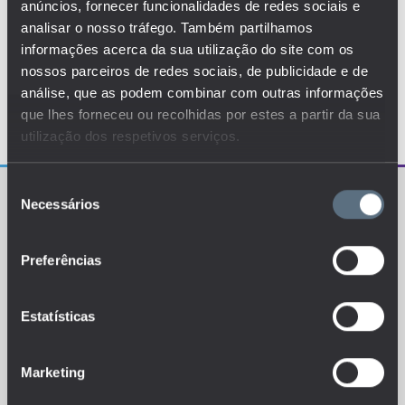
anúncios, fornecer funcionalidades de redes sociais e
analisar o nosso tráfego. Também partilhamos
informações acerca da sua utilização do site com os
nossos parceiros de redes sociais, de publicidade e de
análise, que as podem combinar com outras informações
que lhes forneceu ou recolhidas por estes a partir da sua
utilização dos respetivos serviços.
Seleção
Necessários
de
consentimento
Preferências
O EDUSTAT sistematiza um conjunto de indicadores e
de métricas explanatórias que permitem o
Estatísticas
conhecimento da situação atual, tendências de
evolução e dinâmicas estruturais do sistema de ensino
português.
Marketing