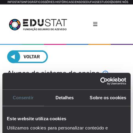
INFOSTATS
INFOGRÁFICOS
SÉRIES HISTÓRICAS
CENSOS
EDUFAQS
ESTUDOS
|
SOBRE NÓS
Alunos do sistema de ensino
ENSINO NÃO SUPERIOR
ENSINO PÓS-SECUNDÁRIO
Consentir
Detalhes
Sobre os cookies
ENSINO SUPERIOR
FORMAÇÃO DE ADULTOS
Este website utiliza cookies
Utilizamos cookies para personalizar conteúdo e