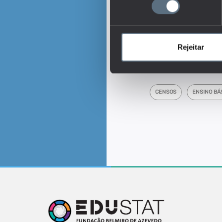
distribuição. Assume va
e 1 (quando todo o rend
quanto mais perto de 0 
próximo de 1, maior é a
valores por NUTS foram 
Rejeitar
integram as respetivas
Tags
CENSOS
ENSINO BÁ