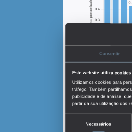
Consentir
Este website utiliza cookies
Utilizamos cookies para pers
tráfego. Também partilhamos 
publicidade e de análise, q
partir da sua utilização dos 
Descrição:
Seleção
O indicador representa 
Necessários
de
distribuição do rendime
consentimento