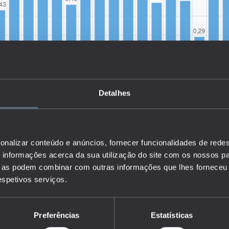
Detalhes
onalizar conteúdo e anúncios, fornecer funcionalidades de redes
informações acerca da sua utilização do site com os nossos pa
ue as podem combinar com outras informações que lhes forneceu 
respetivos serviços.
o Coeficiente de Gini, um indicador de desigualdade na
Preferências
Estatísticas
nto que visa sintetizar num único valor a assimetria dessa