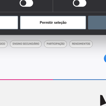
lores entre 0 (quando todos os indivíduos têm igual rendimento)
imento se concentra num único indivíduo). Isto significa que
for o Coeficiente de Gini, menor é a desigualdade; e quanto mais
 concentração de rendimento, logo maior é a desigualdade. Os
obtidos a partir da média dos valores dos concelhos que
Permitir seleção
 NUTS.
SICO
ENSINO SECUNDÁRIO
PARTICIPAÇÃO
RENDIMENTOS