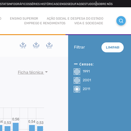
|
OSTATS
INFOGRÁFICOS
SÉRIES HISTÓRICAS
CENSOS
EDUFAQS
ESTUDOS
SOBRE NÓS
O
ENSINO SUPERIOR
AÇÃO SOCIAL E DESPESA DO ESTADO
EMPREGO E RENDIMENTOS
VIDA E SOCIEDADE
Filtrar
LIMPAR
Censos:
1991
Ficha técnica
2001
2011