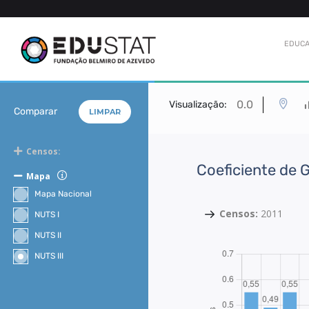
EDUCA
0.0
Visualização:
Comparar
LIMPAR
Censos:
Coeficiente de 
Mapa
Mapa Nacional
Censos:
2011
NUTS I
NUTS II
NUTS III