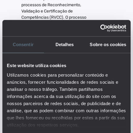
processos de Reconhecimento,
Validação e Certificação de
Competências (RVCC). O processo
de reconhecimento de
competências consiste na
identificação de conhecimentos e
saberes adquiridos pelos adultos
Consentir
Detalhes
Sobre os cookies
ao longo da vida de modo formal
(formações realizadas), não formal
e informal (no trabalho, em
Este website utiliza cookies
ambiente associativo, em
formações realizadas, em família).
Utilizamos cookies para personalizar conteúdo e
O reconhecimento é feito
anúncios, fornecer funcionalidades de redes sociais e
mediante uma correspondência
analisar o nosso tráfego. Também partilhamos
entre os conteúdos escolares e
informações acerca da sua utilização do site com os
técnicos e todos os
nossos parceiros de redes sociais, de publicidade e de
conhecimentos e competências
análise, que as podem combinar com outras informações
do adulto. Este processo pode
resultar numa habilitação escolar
que lhes forneceu ou recolhidas por estes a partir da sua
ao nível do 4º, 6º, 9º e 12º ano de
utilização dos respetivos serviços.
escolaridade, numa Certificação