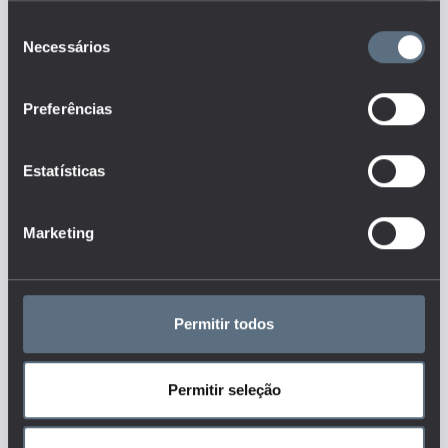
Profissional ou em ambas.
Seleção
Este é um dos indicadores do
Necessários
de
conjunto que responde às
questões:
consentimento
Quais os principais resultados
Preferências
ao nível da conclusão dos
diferentes níveis de ensino?
Quais os resultados do
Estatísticas
desempenho académico dos
alunos e como têm evoluído ao
longo do tempo (transição que
inclui o acesso ao ensino superior,
Marketing
retenção, abandono, conclusão,
notas finais, etc.)?
Tags
Permitir todos
DGEEC
EFICIÊNCIA FORMATIVA
ENSINO BÁSICO
Permitir seleção
ENSINO PROFISSIONAL E OUTRAS VIAS ALTERNATIVAS