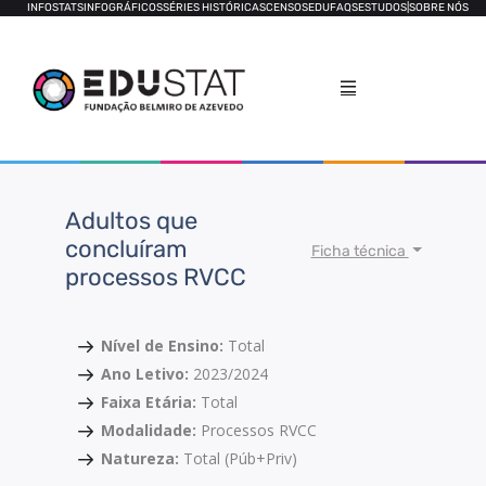
INFOSTATS
INFOGRÁFICOS
SÉRIES HISTÓRICAS
CENSOS
EDUFAQS
ESTUDOS
|
SOBRE NÓS
Adultos que
concluíram
Ficha técnica
processos RVCC
Nível de Ensino:
Total
Ano Letivo:
2023/2024
Faixa Etária:
Total
Modalidade:
Processos RVCC
Natureza:
Total (Púb+Priv)