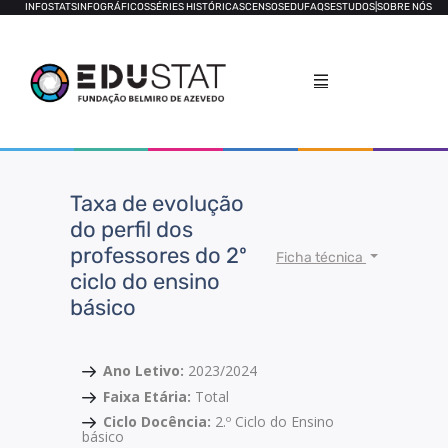
INFOSTATS
INFOGRÁFICOS
SÉRIES HISTÓRICAS
CENSOS
EDUFAQS
ESTUDOS
|
SOBRE NÓS
Taxa de evolução
do perfil dos
professores do 2º
Ficha técnica
ciclo do ensino
básico
Ano Letivo:
2023/2024
Faixa Etária:
Total
Ciclo Docência:
2.º Ciclo do Ensino
básico