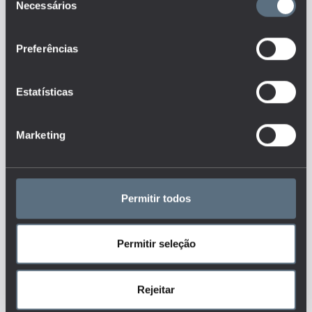
Necessários
de
2025/2016.
consentimento
Este é um dos indicadores do
conjunto que responde às
Preferências
questões:
Qual o perfil dos docentes
nos diferentes níveis de ensino e
Estatísticas
como tem evoluído ao longo do
tempo?
Como se caracterizam, em
Marketing
termos de qualificações, os
recursos humanos das
instituições de ensino?
Como se caracterizam os
recursos humanos das
Permitir todos
instituições de ensino
relativamente ao seu vínculo
contratual?
Permitir seleção
Tags
DGEEC
Rejeitar