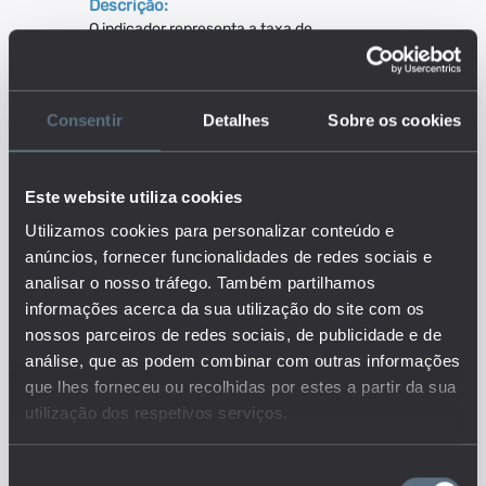
Descrição:
O indicador representa a taxa de
evolução do perfil dos
professores do 2º ciclo em
exercício de funções em
Consentir
Detalhes
Sobre os cookies
Portugal. Este indicador pode
revelar a taxa de
envelhecimento ou de
"renovação" do corpo docente
Este website utiliza cookies
em exercício de funções nas
Utilizamos cookies para personalizar conteúdo e
instituições de educação
portuguesas. Por ano 1 entende-
anúncios, fornecer funcionalidades de redes sociais e
se o ano a partir do qual se
analisar o nosso tráfego. Também partilhamos
pretende estudar o crescimento
informações acerca da sua utilização do site com os
e corresponde ao ano mais
nossos parceiros de redes sociais, de publicidade e de
antigo para o qual existem
análise, que as podem combinar com outras informações
dados. Por ano final entende-se
que lhes forneceu ou recolhidas por estes a partir da sua
o fim do período contemplado no
utilização dos respetivos serviços.
cálculo e corresponde ao ano
selecionado pelo utilizador.
Neste indicador, o ano 1
Seleção
corresponde ao ano letivo