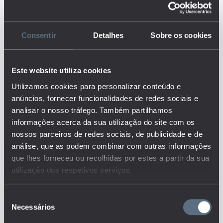
população residente com idades
compreendidas entre os 18 e os
24 anos que não concluiu o
Consentir
Detalhes
Sobre os cookies
ensino secundário e não se
encontra a frequentar o sistema
educativo ou um curso de
formação profissional durante o
Este website utiliza cookies
mês anterior ao inquérito ou ao
Utilizamos cookies para personalizar conteúdo e
recenseamento, e o total da
anúncios, fornecer funcionalidades de redes sociais e
população residente com idades
analisar o nosso tráfego. Também partilhamos
compreendidas entre os 18 e os
24 anos, multiplicado pela base
informações acerca da sua utilização do site com os
100. Os valores por NUTS foram
nossos parceiros de redes sociais, de publicidade e de
obtidos a partir da média dos
análise, que as podem combinar com outras informações
valores dos concelhos que
que lhes forneceu ou recolhidas por estes a partir da sua
integram as respetivas NUTS.
utilização dos respetivos serviços.
Este é um dos indicadores do
conjunto que responde às
questões:
Seleção
Necessários
de
Quais os principais
resultados ao nível da
consentimento