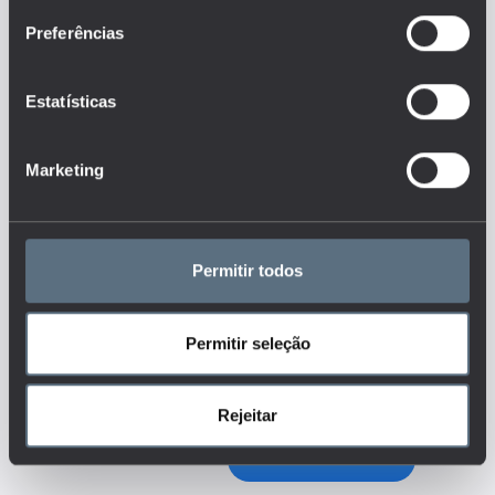
progressão dos alunos nos
diferentes níveis de ensino?
Preferências
Quais os resultados do
desempenho académico dos
alunos e como têm evoluído ao
longo do tempo (transição que
Estatísticas
inclui o acesso ao ensino
superior, retenção, abandono,
conclusão, notas finais, etc.)?
Marketing
Tags
ALUNOS
Permitir todos
CENSOS
DESEMPENHO DOS ALUNOS
Permitir seleção
ENSINO BÁSICO
ENSINO SECUNDÁRIO
PARTICIPAÇÃO
SOCIEDADE
Rejeitar
MAIS DETALHES