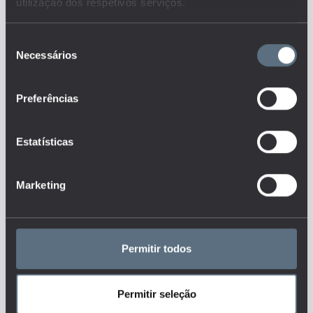
conjunto que responde às
utilização dos respetivos serviços.
questões:
Que apoios estão disponíveis
Seleção
e são oferecidos aos alunos nos
Necessários
diferentes níveis de ensino?
de
consentimento
Qual a distribuição
geográfica dos apoios
disponíveis nos diferentes níveis
Preferências
de ensino?
Que apoios sociais (ação
social escolar, apoio à integração
Estatísticas
de minorias, apoios
pedagógicos, apoios
psicológicos, apoios aos alunos
com necessidades educativas
Marketing
especiais, transição para o
mercado de trabalho, etc.) são
disponibilizados aos alunos
pelas instituições de educação?
Como se caracteriza a oferta
de atividades não-curriculares
Permitir todos
das instituições de educação
(projetos
nacionais/internacionais,
atividades culturais,
Permitir seleção
desenvolvimento de
competências transversais,