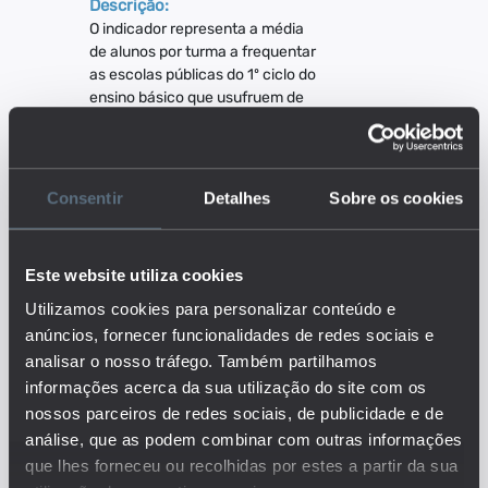
Descrição:
O indicador representa a média
de alunos por turma a frequentar
as escolas públicas do 1º ciclo do
ensino básico que usufruem de
Atividades de Enriquecimento
Curricular (AEC), por região. As
AEC são destinadas aos alunos
do 1º ciclo do ensino básico e
Consentir
Detalhes
Sobre os cookies
consistem em atividades de
carácter facultativo e de
natureza eminentemente lúdica,
Este website utiliza cookies
formativa e cultural que incidam,
nomeadamente, nos domínios
Utilizamos cookies para personalizar conteúdo e
desportivo, artístico, científico e
anúncios, fornecer funcionalidades de redes sociais e
tecnológico, de ligação da
analisar o nosso tráfego. Também partilhamos
escola com o meio, de
informações acerca da sua utilização do site com os
solidariedade e voluntariado e
nossos parceiros de redes sociais, de publicidade e de
da dimensão europeia da
análise, que as podem combinar com outras informações
educação.
Este é um dos indicadores do
que lhes forneceu ou recolhidas por estes a partir da sua