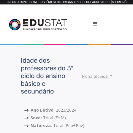
INFOSTATS
INFOGRÁFICOS
SÉRIES HISTÓRICAS
CENSOS
EDUFAQS
ESTUDOS
|
SOBRE NÓS
Idade dos
professores do 3º
ciclo do ensino
Ficha técnica
básico e
secundário
Ano Letivo:
2023/2024
Sexo:
Total (F+M)
Natureza:
Total (Púb+Priv)