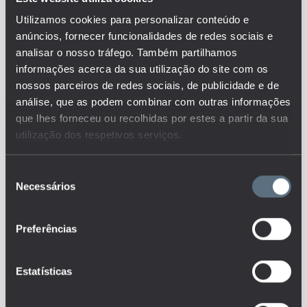
Descrição:
O indicador representa o perfil
Utilizamos cookies para personalizar conteúdo e
dos docentes dos 3º ciclo e
anúncios, fornecer funcionalidades de redes sociais e
ensino secundário ao nível da
analisar o nosso tráfego. Também partilhamos
faixa etária, por distribuição
informações acerca da sua utilização do site com os
geográfica. Permite analisar
nossos parceiros de redes sociais, de publicidade e de
como se distribuem os docentes
análise, que as podem combinar com outras informações
em termos de idade.
que lhes forneceu ou recolhidas por estes a partir da sua
Este é um dos indicadores do
conjunto que responde às
utilização dos respetivos serviços.
questões:
Qual o perfil dos docentes
Seleção
nos diferentes níveis de ensino e
Necessários
de
como tem evoluído ao longo do
tempo?
consentimento
Preferências
Tags
DGEEC
Estatísticas
DOCENTES
ENSINO BÁSICO