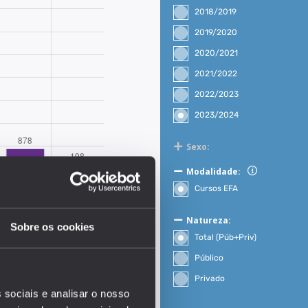
2018/2019
2019/2020
2020/2021
2021/2022
2022/2023
2023/2024
Sexo:
Modalidade:
Cursos EFA
Natureza:
Sobre os cookies
Total (Púb+Priv)
EDUSTAT 2026
Público
Privado
 sociais e analisar o nosso