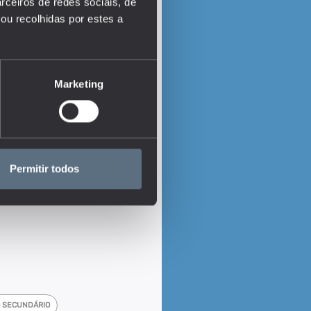
rceiros de redes sociais, de
ou recolhidas por estes a
Marketing
Permitir todos
 SECUNDÁRIO