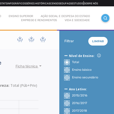
|
OSTATS
INFOGRÁFICOS
SÉRIES HISTÓRICAS
CENSOS
EDUFAQS
ESTUDOS
SOBRE NÓS
O
ENSINO SUPERIOR
AÇÃO SOCIAL E DESPESA DO ESTADO
EMPREGO E RENDIMENTOS
VIDA E SOCIEDADE
Filtrar
LIMPAR
Nível de Ensino:
e
Total
Ficha técnica
Ensino básico
Ensino secundário
reza:
Total (Púb+Priv)
Ano Letivo:
2015/2016
2016/2017
2017/2018