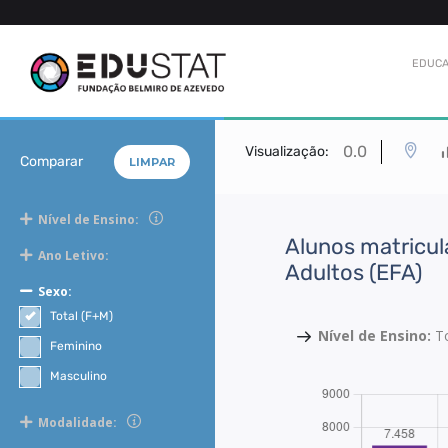
EDUCA
0.0
Visualização:
Comparar
LIMPAR
Nível de Ensino:
Alunos matricu
Ano Letivo:
Adultos (EFA)
Sexo:
Total (F+M)
Nível de Ensino:
T
Feminino
Masculino
Modalidade: