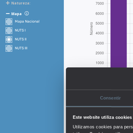
Natureza:
Mapa
Mapa Nacional
NUTS I
NUTS II
NUTS III
Consentir
Este website utiliza cookies
Descrição:
Utilizamos cookies para pers
O indicador representa