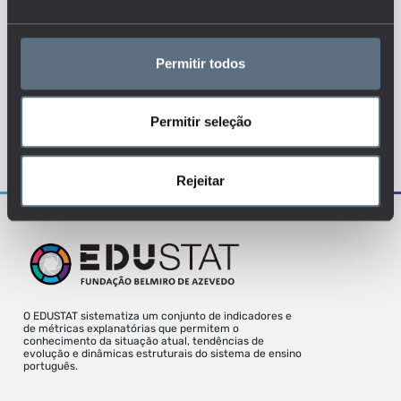
ENSINO BÁSICO
PARTICIPAÇÃO
SOCIEDADE
TAXA DE RETENÇÃO
Permitir todos
Permitir seleção
Para uma melhor experiência deve aceder
o site a partir de um desktop.
Rejeitar
O EDUSTAT sistematiza um conjunto de indicadores e
de métricas explanatórias que permitem o
conhecimento da situação atual, tendências de
evolução e dinâmicas estruturais do sistema de ensino
português.