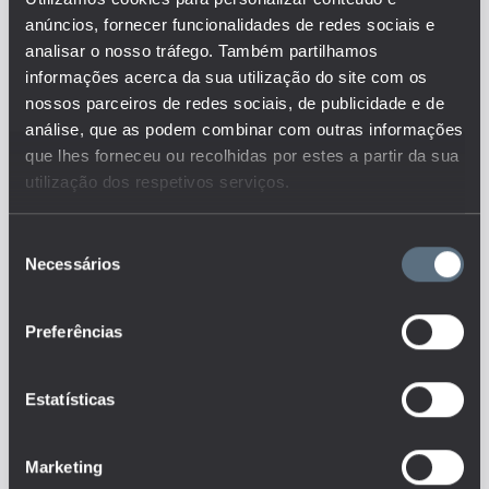
transitaram de ano letivo por
anúncios, fornecer funcionalidades de redes sociais e
falta de aproveitamento.
analisar o nosso tráfego. Também partilhamos
Este é um dos indicadores do
informações acerca da sua utilização do site com os
conjunto que responde às
nossos parceiros de redes sociais, de publicidade e de
questões:
análise, que as podem combinar com outras informações
Quais os principais
que lhes forneceu ou recolhidas por estes a partir da sua
resultados ao nível da
progressão dos alunos nos
utilização dos respetivos serviços.
diferentes níveis de ensino?
Quais os resultados do
desempenho académico dos
Seleção
alunos e como têm evoluído ao
Necessários
de
longo do tempo (transição que
inclui o acesso ao ensino
consentimento
superior, retenção, abandono,
conclusão, notas finais, etc.)?
Preferências
Tags
Estatísticas
DESEMPENHO
Marketing
DESEMPENHO DOS ALUNOS
DGEEC