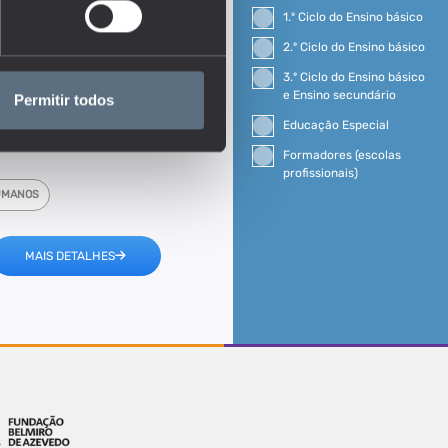
1.º Ciclo do Ensino básico
2.º Ciclo do Ensino básico
3.º Ciclo do Ensino básico
e Ensino secundário
Permitir todos
Educação Especial
Formadores (escolas
profissionais)
UMANOS
MAIS DETALHES