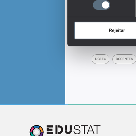
consentimento
e por distribuição geogr
funções. Permite anali
Este é um dos indica
Qual o perfil dos d
do tempo?
Rejeitar
Tags
DGEEC
DOCENTES