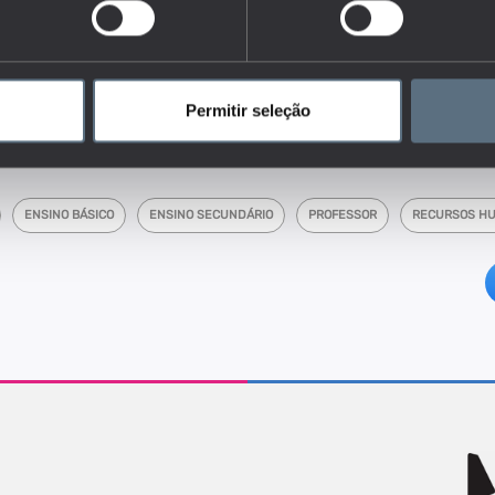
áfica face à totalidade destes profissionais em exercício de
sar como se distribuem os docentes em termos de idade.
dores do conjunto que responde às questões:
ocentes nos diferentes níveis de ensino e como tem evoluído ao longo
Permitir seleção
ENSINO BÁSICO
ENSINO SECUNDÁRIO
PROFESSOR
RECURSOS H