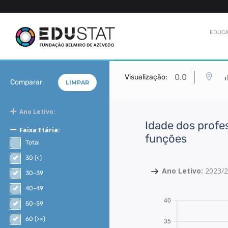
EDUCA
0.0
Visualização:
Comparar
LIMPAR
Ano Letivo:
Idade dos profe
Faixa Etária:
funções
Total
30 (<)
Ano Letivo:
2023/
30-39
40-49
50-59
60 (>=)