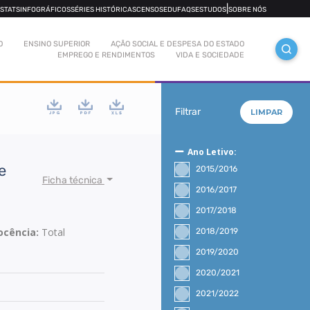
|
OSTATS
INFOGRÁFICOS
SÉRIES HISTÓRICAS
CENSOS
EDUFAQS
ESTUDOS
SOBRE NÓS
O
ENSINO SUPERIOR
AÇÃO SOCIAL E DESPESA DO ESTADO
EMPREGO E RENDIMENTOS
VIDA E SOCIEDADE
Filtrar
LIMPAR
Ano Letivo:
e
2015/2016
Ficha técnica
2016/2017
2017/2018
Docência:
Total
2018/2019
2019/2020
2020/2021
2021/2022