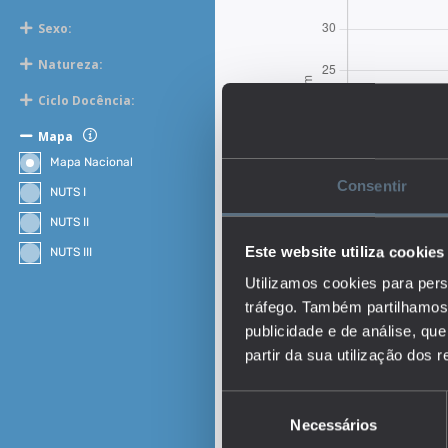
Sexo:
Natureza:
Ciclo Docência:
Mapa
Mapa Nacional
Consentir
NUTS I
NUTS II
Este website utiliza cookies
NUTS III
Utilizamos cookies para pers
tráfego. Também partilhamos 
publicidade e de análise, q
partir da sua utilização dos 
Seleção
Descrição:
Necessários
de
O indicador representa o