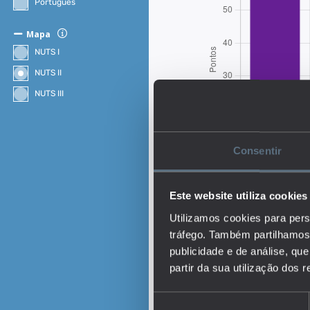
Português
Mapa
NUTS I
NUTS II
NUTS III
Consentir
Este website utiliza cookies
Utilizamos cookies para pers
tráfego. Também partilhamos 
publicidade e de análise, q
partir da sua utilização dos 
Descrição:
O indicador representa 
Seleção
de 1 a 5, tendo por bas