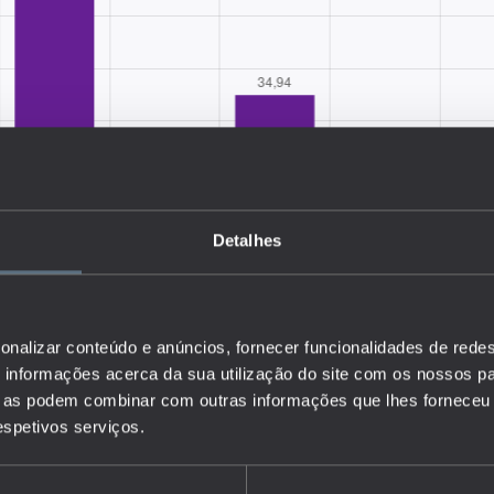
Detalhes
onalizar conteúdo e anúncios, fornecer funcionalidades de redes
informações acerca da sua utilização do site com os nossos pa
ue as podem combinar com outras informações que lhes forneceu 
respetivos serviços.
a média da Classificação de Exames (CE) do 9º ano, numa escala
e os resultados dos exames das disciplinas de Português e de