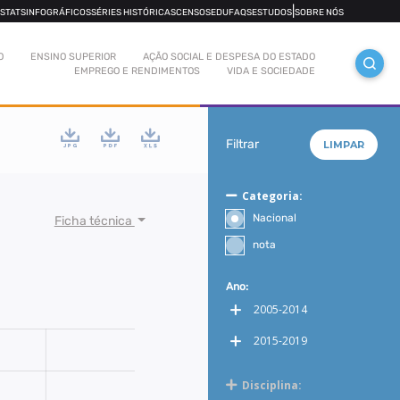
|
OSTATS
INFOGRÁFICOS
SÉRIES HISTÓRICAS
CENSOS
EDUFAQS
ESTUDOS
SOBRE NÓS
O
ENSINO SUPERIOR
AÇÃO SOCIAL E DESPESA DO ESTADO
EMPREGO E RENDIMENTOS
VIDA E SOCIEDADE
Filtrar
LIMPAR
Categoria:
Nacional
Ficha técnica
nota
Ano:
2005-2014
2015-2019
Disciplina: