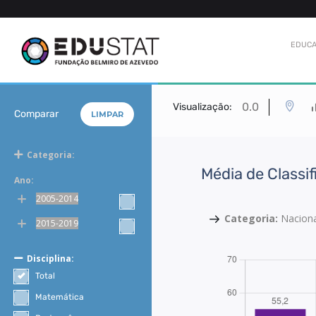
EDUCA
0.0
Visualização:
Comparar
LIMPAR
Categoria:
Média de Classi
Ano:
2005-2014
Categoria:
Nacion
2015-2019
Disciplina:
Total
Matemática