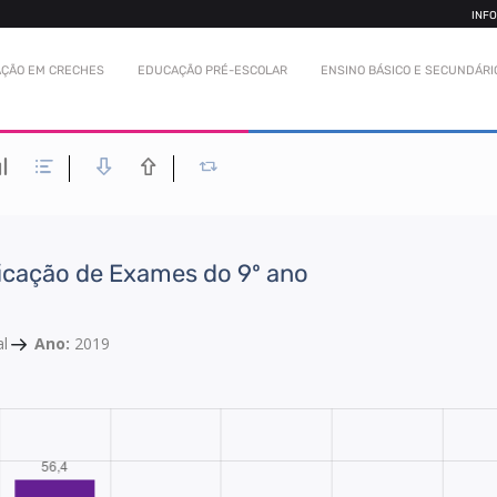
INF
ÇÃO EM CRECHES
EDUCAÇÃO PRÉ-ESCOLAR
ENSINO BÁSICO E SECUNDÁRI
ficação de Exames do 9º ano
al
Ano:
2019