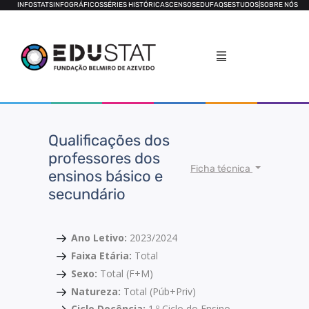
INFOSTATS
INFOGRÁFICOS
SÉRIES HISTÓRICAS
CENSOS
EDUFAQS
ESTUDOS
|
SOBRE NÓS
Qualificações dos
professores dos
Ficha técnica
ensinos básico e
secundário
Ano Letivo:
2023/2024
Faixa Etária:
Total
Sexo:
Total (F+M)
Natureza:
Total (Púb+Priv)
Ciclo Docência:
1.º Ciclo do Ensino