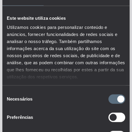
O indicador representa o perfil
dos docentes do ensino não
superior ao nível das
Este website utiliza cookies
qualificações, por nível de
ensino e por distribuição
Utilizamos cookies para personalizar conteúdo e
geográfica face à totalidade
anúncios, fornecer funcionalidades de redes sociais e
destes profissionais em
analisar o nosso tráfego. Também partilhamos
exercício de funções. Permite
informações acerca da sua utilização do site com os
analisar como se distribuem os
nossos parceiros de redes sociais, de publicidade e de
docentes em termos de
qualificações.
análise, que as podem combinar com outras informações
Este é um dos indicadores do
que lhes forneceu ou recolhidas por estes a partir da sua
conjunto que responde às
utilização dos respetivos serviços.
questões:
Qual o perfil dos docentes
Seleção
nos diferentes níveis de ensino e
Necessários
como tem evoluído ao longo do
de
tempo?
consentimento
Como se caracterizam, em
termos de qualificações, os
Preferências
recursos humanos das
instituições de ensino?