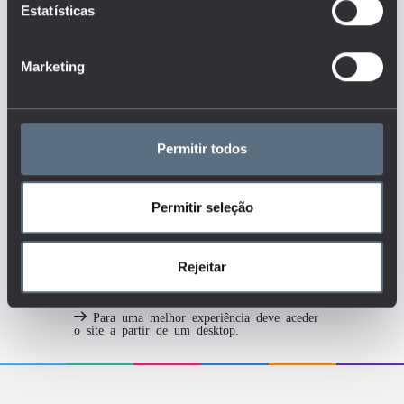
Estatísticas
Tags
DGEEC
Marketing
DOCENTES
ENSINO BÁSICO
ENSINO SECUNDÁRIO
PROFESSOR
Permitir todos
RECURSOS HUMANOS
Permitir seleção
MAIS DETALHES
Rejeitar
Para uma melhor experiência deve aceder
o site a partir de um desktop.