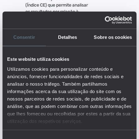
(Índice CE) que permite analisar
os resultados por relação à
média nacional. Um valor de 100
representa a média nacional.
Este índice anula o efeito de
Consentir
Detalhes
Sobre os cookies
variações interanuais nos
exames, o que facilita
comparações entre concelhos e
NUTS. Também cria uma escala
Este website utiliza cookies
comum a todas as provas. O
Utilizamos cookies para personalizar conteúdo e
Índice CE para o 9º ano foi
anúncios, fornecer funcionalidades de redes sociais e
calculado tendo por base os
resultados dos exames às
analisar o nosso tráfego. Também partilhamos
disciplinas de Português (Língua
informações acerca da sua utilização do site com os
Portuguesa em 2012) e
nossos parceiros de redes sociais, de publicidade e de
Matemática.
análise, que as podem combinar com outras informações
Este é um dos indicadores do
que lhes forneceu ou recolhidas por estes a partir da sua
conjunto que responde às
utilização dos respetivos serviços.
questões:
Quais os principais
resultados ao nível da conclusão
Seleção