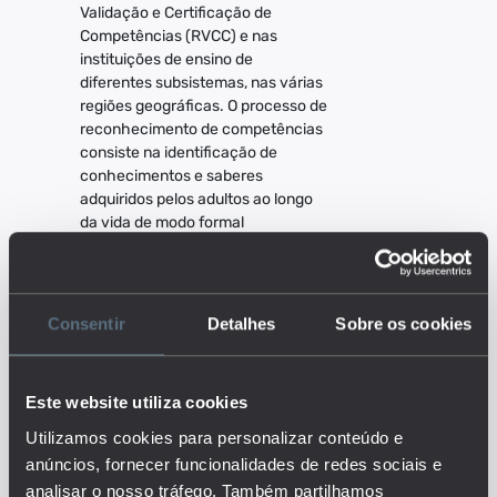
Validação e Certificação de
Competências (RVCC) e nas
instituições de ensino de
diferentes subsistemas, nas várias
regiões geográficas. O processo de
reconhecimento de competências
consiste na identificação de
conhecimentos e saberes
adquiridos pelos adultos ao longo
da vida de modo formal
(formações realizadas), não formal
e informal (no trabalho, em
ambiente associativo, em
formações realizadas, em família).
Consentir
Detalhes
Sobre os cookies
O reconhecimento é feito
mediante uma correspondência
entre os conteúdos escolares e
Este website utiliza cookies
técnicos e todos os
conhecimentos e competências
Utilizamos cookies para personalizar conteúdo e
do adulto. Este processo pode
anúncios, fornecer funcionalidades de redes sociais e
resultar numa habilitação escolar
analisar o nosso tráfego. Também partilhamos