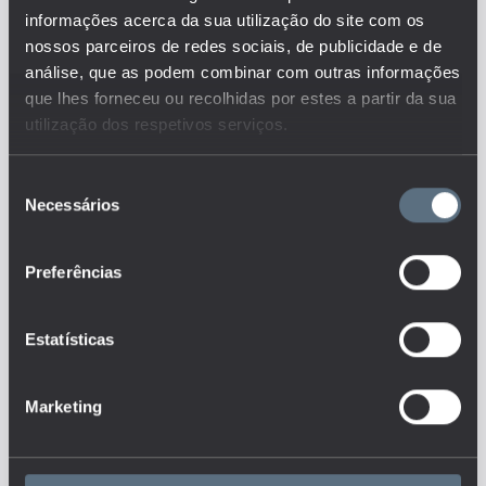
ao nível do 4º, 6º, 9º e 12º ano de
informações acerca da sua utilização do site com os
escolaridade, numa Certificação
nossos parceiros de redes sociais, de publicidade e de
Profissional ou em ambas.
análise, que as podem combinar com outras informações
Este é um dos indicadores do
conjunto que responde às
que lhes forneceu ou recolhidas por estes a partir da sua
questões:
utilização dos respetivos serviços.
Quantos são e como se
distribuem os docentes,
Seleção
colaboradores não-docentes e
alunos nos diferentes níveis de
Necessários
de
ensino?
consentimento
Quais as ofertas educativas
disponíveis nos diferentes níveis de
Preferências
ensino em Portugal?
Qual é a distribuição geográfica
das diferentes ofertas educativas?
Estatísticas
Qual é o nível de diversidade de
oferta formativa acessível?
Quem são os alunos que
Marketing
acedem e participam no sistema de
ensino português, nos diferentes
níveis de ensino e ofertas
educativas?
Existem diferenças significativas