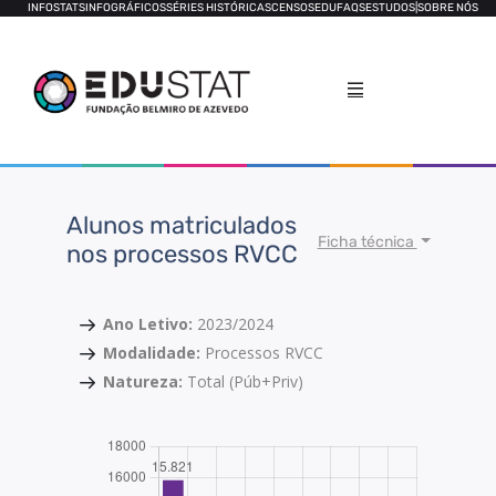
INFOSTATS
INFOGRÁFICOS
SÉRIES HISTÓRICAS
CENSOS
EDUFAQS
ESTUDOS
|
SOBRE NÓS
Alunos matriculados
Ficha técnica
nos processos RVCC
Ano Letivo:
2023/2024
Modalidade:
Processos RVCC
Natureza:
Total (Púb+Priv)