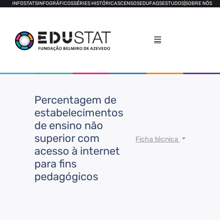
INFOSTATS
INFOGRÁFICOS
SÉRIES HISTÓRICAS
CENSOS
EDUFAQS
ESTUDOS
|
SOBRE NÓS
Percentagem de
estabelecimentos
de ensino não
superior com
Ficha técnica
acesso à internet
para fins
pedagógicos