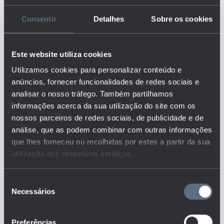
Consentir
Detalhes
Sobre os cookies
Descrição:
O indicador representa a
percentagem de
Este website utiliza cookies
estabelecimentos, em valores
Utilizamos cookies para personalizar conteúdo e
totais, ou seja, sem especificar
por nível de ensino ou tipo de
anúncios, fornecer funcionalidades de redes sociais e
estabelecimento
analisar o nosso tráfego. Também partilhamos
(público/privado), que possuem
informações acerca da sua utilização do site com os
acesso à internet para fins
nossos parceiros de redes sociais, de publicidade e de
pedagógicos.
análise, que as podem combinar com outras informações
Este é um dos indicadores do
que lhes forneceu ou recolhidas por estes a partir da sua
conjunto que responde às
utilização dos respetivos serviços.
questões:
Que recursos físicos e
tecnológicos existem no sistema
Seleção
de ensino português e como se
Necessários
de
distribuem?
consentimento
As instituições de educação
dispõem dos recursos didáticos
e tecnológicos (computadores,
Preferências