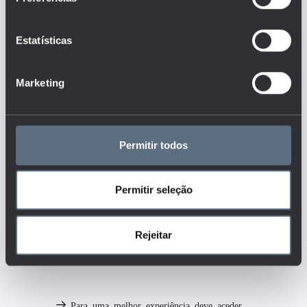
acesso à internet, materiais e
equipamento laboratorial, livros,
etc.) adequados à sua missão?
Estatísticas
Quais as condições de
acesso às novas tecnologias em
termos de computadores e
serviços de internet?
Marketing
Tags
ENSINO BÁSICO
Permitir todos
ENSINO SECUNDÁRIO
INSTITUIÇÕES
Permitir seleção
TECNOLOGIA
Rejeitar
MAIS DETALHES
Para uma melhor experiência deve aceder