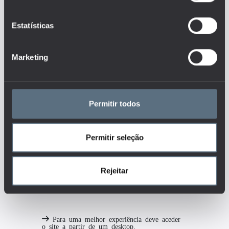
longo do tempo (transição que
inclui o acesso ao ensino
superior, retenção, abandono,
conclusão, notas finais, etc.)?
Estatísticas
Tags
Marketing
ALUNOS
CENSOS
DESEMPENHO DOS ALUNOS
Permitir todos
ENSINO BÁSICO
PARTICIPAÇÃO
Permitir seleção
SOCIEDADE
MAIS DETALHES
Rejeitar
Para uma melhor experiência deve aceder
o site a partir de um desktop.