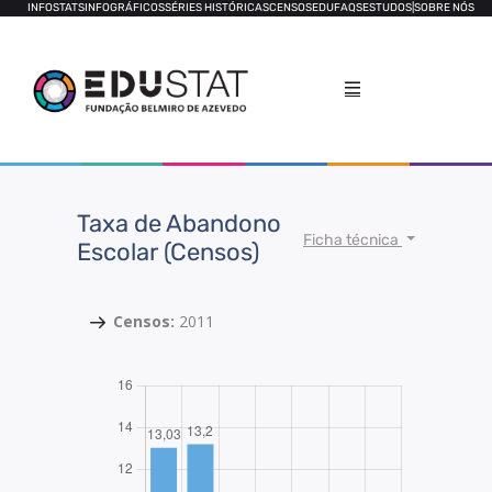
INFOSTATS
INFOGRÁFICOS
SÉRIES HISTÓRICAS
CENSOS
EDUFAQS
ESTUDOS
|
SOBRE NÓS
Taxa de Abandono
Ficha técnica
Escolar (Censos)
Censos:
2011