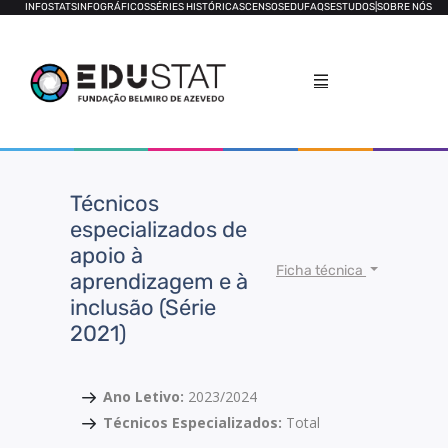
INFOSTATS
INFOGRÁFICOS
SÉRIES HISTÓRICAS
CENSOS
EDUFAQS
ESTUDOS
|
SOBRE NÓS
Técnicos
especializados de
apoio à
Ficha técnica
aprendizagem e à
inclusão (Série
2021)
Ano Letivo:
2023/2024
Técnicos Especializados:
Total