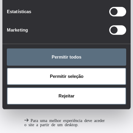
mercado de trabalho, etc.) são
disponibilizados aos alunos
Estatísticas
pelas instituições de educação?
Tags
Marketing
DGEEC
EDUCAÇÃO INCLUSIVA
Permitir todos
EDUCAÇÃO PRÉ-ESCOLAR
ENSINO BÁSICO
Permitir seleção
ENSINO SECUNDÁRIO
NEE
RECURSOS HUMANOS
Rejeitar
Para uma melhor experiência deve aceder
o site a partir de um desktop.