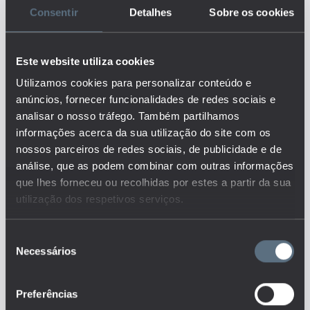
Consentir
Detalhes
Sobre os cookies
Descrição:
Dados recolhidos e analisados
pela Direção-Geral de
Este website utiliza cookies
Estatísticas da Educação e
Ciência (DGEEC) no âmbito do
Utilizamos cookies para personalizar conteúdo e
"Questionário – Educação
anúncios, fornecer funcionalidades de redes sociais e
Inclusiva Apoio à Aprendizagem
analisar o nosso tráfego. Também partilhamos
e à Inclusão", com o intuito de
informações acerca da sua utilização do site com os
conhecer a forma como as
nossos parceiros de redes sociais, de publicidade e de
escolas organizam os recursos
análise, que as podem combinar com outras informações
específicos de apoio à
aprendizagem e à inclusão.
que lhes forneceu ou recolhidas por estes a partir da sua
Este é um dos indicadores do
utilização dos respetivos serviços.
conjunto que responde às
questões:
Seleção
Que apoios sociais (ação
Necessários
de
social escolar, apoio à integração
de minorias, apoios
consentimento
pedagógicos, apoios
psicológicos, apoios aos alunos
Preferências
com necessidades educativas
especiais, transição para o